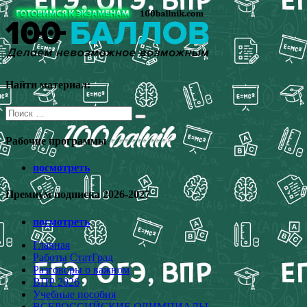
Перейти
к
содержимому
Найти материал:
Поиск
для:
Рабочие программы
посмотреть
Премиум подписка 2026-2027
посмотреть
Главная
Работы СтатГрад
Разговоры о важном
ВПР 2026
Учебные пособия
ВСЕРОССИЙСКИЕ ОЛИМПИАДЫ