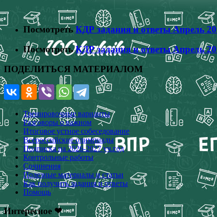
Посмотреть
КДР задания и ответы Апрель 20
Посмотреть
КДР задания и ответы Апрель 20
ПОДЕЛИТЬСЯ МАТЕРИАЛОМ
Тренировочные варианты
Разговоры о важном
Итоговое устное собеседование
Всероссийские олимпиады
Подписка на 2026-2027 уч.год
Контрольные работы
Сочинения
Полезные материалы и статьи
Как получить задания и ответы
Помощь
Интересное ❤