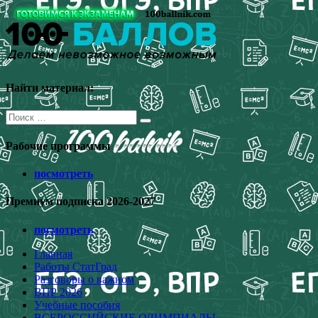
Перейти
к
содержимому
Найти материал:
Поиск
для:
Рабочие программы
посмотреть
Премиум подписка 2026-2027
посмотреть
Главная
Работы СтатГрад
Разговоры о важном
ВПР 2026
Учебные пособия
ВСЕРОССИЙСКИЕ ОЛИМПИАДЫ