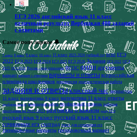
ЕГЭ 2026 английский язык 11 класс
отличный результат Вербицкая 400 заданий
с ответами
Самое популярное 🔔
ЕГЭ
9 класс
11 класс
2023-2024 учебный год
ВОШ
7 класс
8 класс
10 класс
2022
Задания
ЕГЭ 2023
ЕГЭ 2024
ЕГЭ 2026
ЕГЭ 2025
ОГЭ
ОГЭ 2022
аргументы
ФИПИ
ФГОС
2025
Россия - мои горизонты
ОГЭ 2026
варианты и ответы
всероссийская
вариант
вариант с ответами
олимпиада школьников
демоверсия
диагностическая работа
задания и ответы
классный час
литература
математика 11 класс
ответы
11 класс
математика 9 класс
профильный уровень
рабочая
проверочная работа
проблема текста
разговоры о важном
программа на 2022-2023
решу ЕГЭ
русский язык 11 класс
русский язык 9 класс
сочинение егэ
статград
текст для сочинения егэ
тренировочные варианты
тренировочный вариант