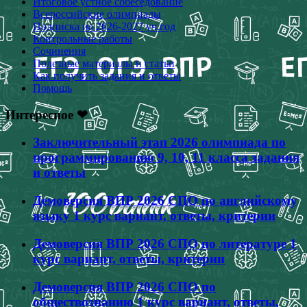
Итоговое устное собеседование
Всероссийские олимпиады
Подписка на 2026-2027 уч.год
Контрольные работы
Сочинения
Полезные материалы и статьи
Как получить задания и ответы
Помощь
Интересное ❤
Заключительный этап 2026 олимпиада по
программированию 9, 10, 11 класса задания
и ответы
Демоверсия ВПР 2026 СПО по английскому
языку 1 курс вариант, ответы, критерии
Демоверсия ВПР 2026 СПО по литературе 1
курс вариант, ответы, критерии
Демоверсия ВПР 2026 СПО по
обществознанию 1 курс вариант, ответы,