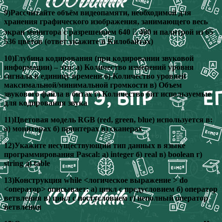
9)Рассчитайте объём видеопамяти, необходимой для
хранения графического изображения, занимающего весь
экран монитора с разрешением 640  480 и палитрой из 65
536 цветов (ответ укажите в Килобайтах)
10)Глубина кодирования (при кодировании звуковой
информации) – это: а) Количество измерений уровня
сигнала в единицу времени б) Количество уровней
максимальной/минимальной громкости в) Объем
звукового файла в битах г) Количество бит используемые
для кодирования звука
11)Цветовая модель RGB (red, green, blue) используется в:
а) мониторах б) принтерах в) сканерах
12)Укажите несуществующий тип данных в языке
программирования Pascal: а) integer б) real в) boolean г)
string д) table
13)Конструкция while <логическое выражение > do
<оператор> описывает: а) цикл с предусловием б) оператор
ветвления в) цикл с постусловием г) неполный оператор
ветвления