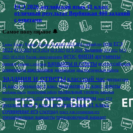
ЕГЭ 2026 английский язык 11 класс
отличный результат Вербицкая 400 заданий
с ответами
Самое популярное 🔔
ЕГЭ
9 класс
11 класс
2023-2024 учебный год
ВОШ
7 класс
8 класс
10 класс
2022
Задания
ЕГЭ 2023
ЕГЭ 2024
ЕГЭ 2026
ЕГЭ 2025
ОГЭ
ОГЭ 2022
аргументы
ФИПИ
ФГОС
2025
Россия - мои горизонты
ОГЭ 2026
варианты и ответы
всероссийская
вариант
вариант с ответами
олимпиада школьников
демоверсия
диагностическая работа
задания и ответы
классный час
литература
математика 11 класс
ответы
11 класс
математика 9 класс
профильный уровень
рабочая
проверочная работа
проблема текста
разговоры о важном
программа на 2022-2023
решу ЕГЭ
русский язык 11 класс
русский язык 9 класс
сочинение егэ
статград
текст для сочинения егэ
тренировочные варианты
тренировочный вариант