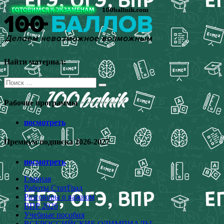
Перейти
к
содержимому
Найти материал:
Поиск
для:
Рабочие программы
посмотреть
Премиум подписка 2026-2027
посмотреть
Главная
Работы СтатГрад
Разговоры о важном
ВПР 2026
Учебные пособия
ВСЕРОССИЙСКИЕ ОЛИМПИАДЫ