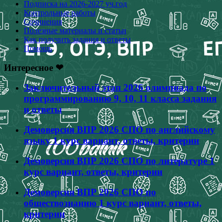
Подписка на 2026-2027 уч.год
Контрольные работы
Сочинения
Полезные материалы и статьи
Как получить задания и ответы
Помощь
Интересное ❤
Заключительный этап 2026 олимпиада по
программированию 9, 10, 11 класса задания
и ответы
Демоверсия ВПР 2026 СПО по английскому
языку 1 курс вариант, ответы, критерии
Демоверсия ВПР 2026 СПО по литературе 1
курс вариант, ответы, критерии
Демоверсия ВПР 2026 СПО по
обществознанию 1 курс вариант, ответы,
критерии