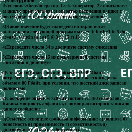
2)Конструкция
if<условие>then<оператор_1>else<оператор_2> описывает:
а) цикл с предусловием б) оператор ветвления в) цикл с
постусловием г) неполный оператор ветвления
3)Какое значение будет выведено на экран после
выполнения следующей программы: a:= 3; for i:=1 to 5 do
a:=a+2; writeln (a); а) 5 б) 3 в) 15 г) 13
4)Переведите число 34 в двоичную систему счисления
5)Переведите число 15 из восьмеричной системы
счисления в двоичную
6)Сколько компакт-дисков объемом 600 Мбайт
потребуется для записи информации с жесткого диска
объемом 80 Гбайт, при условии, что жесткий диск записан
полностью
7)Сообщение объемом 720 бит состоит из 180 символов.
Какова мощность алфавита, с помощью которого записано
данное сообщение
8)Отметьте основные свойства информации: а) полнота б)
понятность в) применимость г) объективность д)
долговечность е) масштабируемость