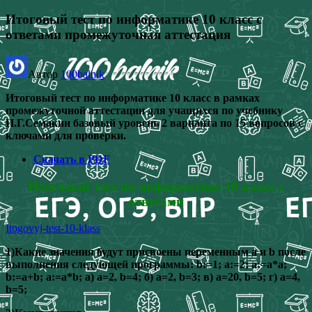
Итоговый тест по информатике 10 класс с
ответами промежуточная аттестация
Автор
100balnik
Итоговый тест по информатике 10 класс в рамках
промежуточной аттестации для учащихся по учебнику
И.Г.Семакин базовый уровень 2 варианта по 15 вопросов с
ключами для проверки.
Скачать в PDF
Итоговый тест по информатике 10 класс с
ответами
Itogovyj-test-10-klass
1)Какие значения будут присвоены переменным а и b после
выполнения следующей программы: b:=1; a:=2; a:=a*a;
b:=a+b; a:=a*b; а) a=2, b=4; б) a=2, b=3; в) a=20, b=5; г) a=4,
b=5;