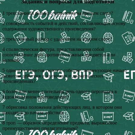
Задания и вопросы для подготовки
1 трехсложный размер с ударением на третьем слоге?
2 совокупность событий и действий, составляющих основу
содержания художественного произведения?
3 трехсложный размер с ударением на втором слоге?
4 стилистическая фигура, представляющая собой
сопоставление двух противоположных предметов или
явлений
5 один из элементов сюжета; событие, знаменующее начало
развития действия в эпических и драматических
произведениях?
6 более или менее длительная речь одного персонажа в
художественном произведении?
7 обрисовка положения действующих лиц, в котором они
находятся до начала действия
8 троп — образное определение предмета, выраженное
преимущественно прилагательным?