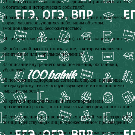
33 жанр русского фольклора — героико-патриотическая песня
о богатырях и исторических событиях?
34 разновидность лирических произведений в прозаической
форме, характеризующихся небольшим объемом,
эмоциональностью, бессюжетностью?
34 группа строк (в стихотворении), составляющих единство?
36 небольшой рассказ, иносказание, в котором заключено
религиозное или моральное поучение?
37 описание внутреннего вида помещения, обстановки,
убранства?
38 повторение однородных согласных звуков, придающее
литературному тексту особую звуковую и интонационную
выразительность?
39 краткий нравоучительный стихотворный или
прозаический рассказ, в котором есть аллегория, иносказание?
40 столкновение противоположных мнений, мировоззрений и
позиций действующих лиц в художественном произведении?
41 повторение одинаковых или созвучных гласных звуков,