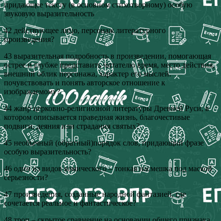
придающее тексту (в основном стихотворному) особую
звуковую выразительность
42 действующее лицо, персонаж литературного
произведения?
43 выразительная подробность в произведении, помогающая
острее и глубже представить читателю время, место действия,
внешний облик персонажа, характер его мыслей.
почувствовать и понять авторское отношение к
изображаемому?
44 жанр церковно-религиозной литературы Древней Руси, в
котором описывается праведная жизнь, благочестивые
подвиги, деяния или страдания святых?
45 необычный (обратный)порядок слов, придающий фразе
особую выразительность?
46 один из видов комического – тонкая насмешка под маской
серьезности?
47 произведения, созданные народной фантазией, где
сочетается реальное и фантастическое?
48 троп – скрытое сравнение на основании общего признака