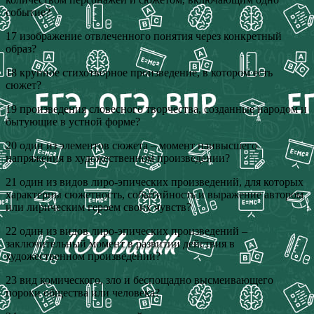
событие?
17 изображение отвлеченного понятия через конкретный
образ?
18 крупное стихотворное произведение, в котором есть
сюжет?
19 произведения словесного творчества, созданные народом и
бытующие в устной форме?
20 один из элементов сюжета – момент наивысшего
напряжения в художественном произведении?
21 один из видов лиро-эпических произведений, для которых
характерны сюжетность, событийность и выражение автором
или лирическим героем своих чувств?
22 один из видов лиро-эпических произведений –
заключительный момент в развитии действия в
художественном произведении?
23 вид комического, зло и беспощадно высмеивающего
пороки общества или человека?