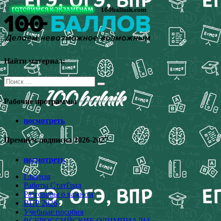
Перейти
к
содержимому
Найти материал:
Поиск
для:
Рабочие программы
посмотреть
Премиум подписка 2026-2027
посмотреть
Главная
Работы СтатГрад
Разговоры о важном
ВПР 2026
Учебные пособия
ВСЕРОССИЙСКИЕ ОЛИМПИАДЫ