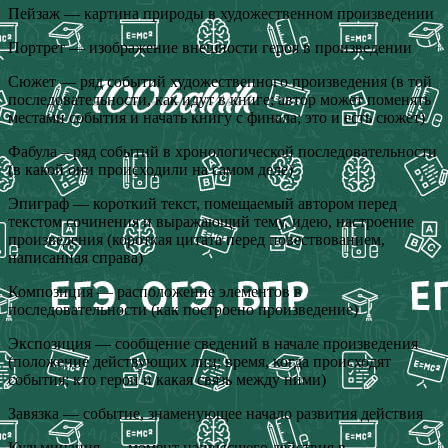
Пейзаж — картина природы в художественном произведении
Портрет — изображение внешности героя в произведении
Сюжет — ряд событий художественного произведения (в той
последовательности, как идут в книге; автор может поменять
местами события и начать книгу с финала; это и есть сюжет)
Фабула – ряд событий в хронологической последовательности
(в какой они происходили на самом деле)
Эпиграф — короткий текст, помещаемый автором перед
текстом сочинения и выражающий тему, идею, настроение
произведения (короткая цитата перед повествованием,
написанная справа)
Композиция — расположение элементов в
последовательности (как построено произведение)
Экспозиция — сообщение сведений в начале произведения
(положение действующих лиц; время, когда происходят
события; кто герои и какая связь между ними)
Завязка — событие, знаменующее начало развития действия
Кульминация — момент наивысшего действия в