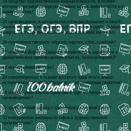
24 средство художественной выразительности, в основе
которого чрезмерное преувеличение каких-либо свойств или
характеристик?
25 произведение, в котором писатель рассказывает о своей
жизни. В нём он описывает своё восприятие происходящего
вокруг, часто привнося в это художественный вымысел.
26 противопоставление образов, картин, слов, понятий?
27 основная форма раскрытия человеческих характеров в
драматических произведениях (пьесах, киносценариях)?
28 нерифмованный стих?
29 стихотворение, в основе которого чаще всего лежит
историческое событие, предание с напряженным сюжетом?
30 изображение картин природы в художественном
произведении?
31 трехсложный размер с ударением на первом слоге?
32 изображение внешности героя в художественном
произведении?