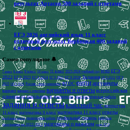
результат Артасов 500 заданий с ответами
ЕГЭ 2026 английский язык 11 класс
отличный результат Вербицкая 400 заданий
с ответами
Самое популярное 🔔
ЕГЭ
9 класс
11 класс
2023-2024 учебный год
ВОШ
7 класс
8 класс
10 класс
2022
Задания
ЕГЭ 2023
ЕГЭ 2024
ЕГЭ 2026
ЕГЭ 2025
ОГЭ
ОГЭ 2022
аргументы
ФИПИ
ФГОС
2025
Россия - мои горизонты
ОГЭ 2026
варианты и ответы
всероссийская
вариант
вариант с ответами
олимпиада школьников
демоверсия
диагностическая работа
задания и ответы
классный час
литература
математика 11 класс
ответы
11 класс
математика 9 класс
профильный уровень
рабочая
проверочная работа
проблема текста
разговоры о важном
программа на 2022-2023
решу ЕГЭ