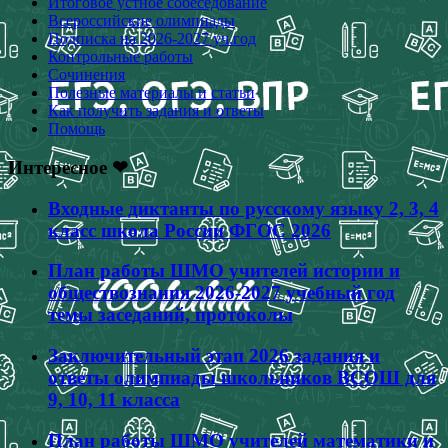
Итоговое устное собеседование
Всероссийские олимпиады
Подписка на 2026-2027 уч.год
Контрольные работы
Сочинения
Полезные материалы и статьи
Как получить задания и ответы
Помощь
Интересное ❤
Входные диктанты по русскому языку 2, 3, 4
класс школа России ФГОС 2026
План работы ШМО учителей истории и
обществознания 2026-2027 учебный год
темы заседаний, протоколы
Заключительный этап 2026 задания и
ответы олимпиады школьников ВСОШ для
9, 10, 11 класса
План работы ШМО учителей математики и