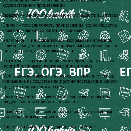
художественном произведении
Развязка — заключительный момент в развитии действия
Эпилог – последняя часть произведения, где сообщаются
события дальнейшей жизни персонажей
Аллегория — иносказательное изображение предмета,
явления, чаще используется приём в баснях (Медведь=сила,
лиса=хитрость, осёл=упрямство…)
Антитеза — противопоставление образов, картин, слов,
понятий (например, картины войны и мира)
Метафора – выражение с переносным значением слова,
основанное на сходстве или противопоставлении одного
предмета или явления другому
Олицетворение — перенесение человеческих черт на
неодушевленные предметы и явления
Сравнение — изображение одного явления с помощью
сопоставления его с другим
Эпитет — образное определение, выраженное