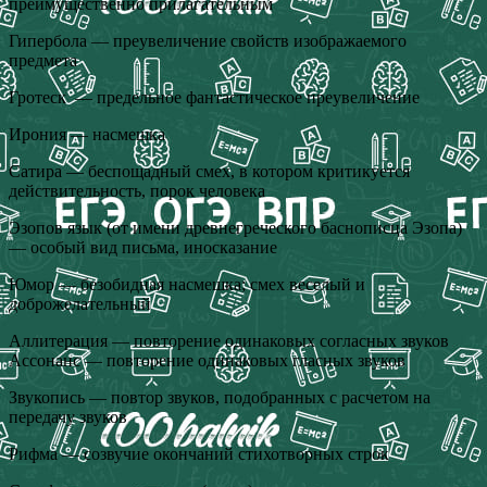
преимущественно прилагательным
Гипербола — преувеличение свойств изображаемого
предмета
Гротеск — предельное фантастическое преувеличение
Ирония — насмешка
Сатира — беспощадный смех, в котором критикуется
действительность, порок человека
Эзопов язык (от имени древнегреческого баснописца Эзопа)
— особый вид письма, иносказание
Юмор — безобидная насмешка; смех веселый и
доброжелательный
Аллитерация — повторение одинаковых согласных звуков
Ассонанс — повторение одинаковых гласных звуков
Звукопись — повтор звуков, подобранных с расчетом на
передачу звуков
Рифма — созвучие окончаний стихотворных строк