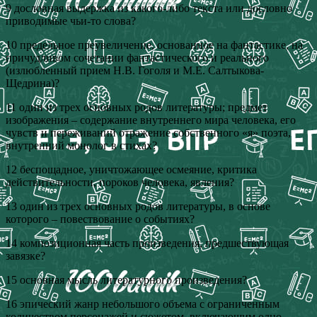
9 дословная выдержка из какого-либо текста или дословно
приводимые чьи-то слова?
10 предельное преувеличение, основанное на фантастике, на
причудливом сочетании фантастического и реального
(излюбленный прием Н.В. Гоголя и М.Е. Салтыкова-
Щедрина)?
11 один из трех основных родов литературы; предмет
изображения – содержание внутреннего мира человека, его
чувств и переживаний отражение собственного «я» поэта,
внутренний монолог в стихах?
12 беспощадное, уничтожающее осмеяние, критика
действительности, пороков человека, явления?
13 один из трех основных родов литературы, в основе
которого – повествование о событиях?
14 композиционная часть произведения, предшествующая
завязке?
15 основная мысль литературного произведения?
16 эпический жанр небольшого объема с ограниченным
количеством персонажей и сюжетом, включающим одно