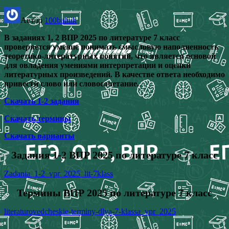
Автор
100balnik
В заданиях 1, 2 ВПР 2025 по литературе 7 класс
проверяется умение понимать смысловую наполненность
теоретико-литературных понятий, что является основой
для овладения умениями интерпретации и оценки
литературных произведений. В качестве ответа необходимо
привести слово или словосочетание.
Скачать 1-2 задания
Скачать термины
Скачать варианты
Задания 1-2 ВПР 2025 по литературе 7 класс
Zadania_1-2_vpr_2025_lit-7klass
Термины ВПР 2025 по литературе 7 класс
literaturovedcheskie-terminy-dlya-7-klassa_vpr_2025