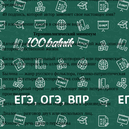
предметов?
49 подпись, которой автор заменяет свое настоящее имя?
50 изображение героев в смешном виде?
Терминологический минимум
Автобиография — литературно-прозаический жанр, описание
автором собственной жизни
Басня — нравоучительный стихотворный или прозаический
рассказ, в котором есть аллегория, иносказание
Былина — жанр русского фольклора, героико-патриотическая
песня о богатырях и исторических событиях
Литературный герой — действующее лицо литературного
произведения
Деталь — выразительная подробность в произведении
Диалог — разговор двух или нескольких лиц.
Монолог – речь одного персонажа