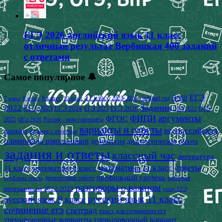
ЕГЭ 2026 английский язык 11 класс
отличный результат Вербицкая 400 заданий
с ответами
Самое популярное 🔔
ЕГЭ
9 класс
11 класс
2023-2024 учебный год
ВОШ
7 класс
8 класс
10 класс
2022
Задания
ЕГЭ 2023
ЕГЭ 2024
ЕГЭ 2026
ЕГЭ 2025
ОГЭ
ОГЭ 2022
аргументы
ФИПИ
ФГОС
2025
Россия - мои горизонты
ОГЭ 2026
варианты и ответы
всероссийская
вариант
вариант с ответами
олимпиада школьников
демоверсия
диагностическая работа
задания и ответы
классный час
литература
математика 11 класс
ответы
11 класс
математика 9 класс
профильный уровень
рабочая
проверочная работа
проблема текста
разговоры о важном
программа на 2022-2023
решу ЕГЭ
русский язык 11 класс
русский язык 9 класс
сочинение егэ
статград
текст для сочинения егэ
тренировочные варианты
тренировочный вариант