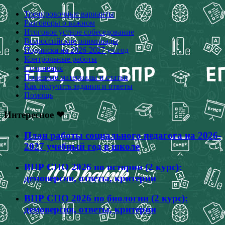
Тренировочные варианты
Разговоры о важном
Итоговое устное собеседование
Всероссийские олимпиады
Подписка на 2026-2027 уч.год
Контрольные работы
Сочинения
Полезные материалы и статьи
Как получить задания и ответы
Помощь
Интересное ❤
План работы социального педагога на 2026-
2027 учебный год в школе
ВПР СПО 2026 по истории (2 курс):
демоверсия, ответы, критерии
ВПР СПО 2026 по биологии (2 курс):
демоверсия, ответы, критерии