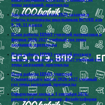
темы заседаний, протоколы
Заключительный этап 2026 задания и
ответы олимпиады школьников ВСОШ для
9, 10, 11 класса
План работы ШМО учителей математики и
физики 2026-2027 учебный год темы
заседаний, протоколы
План работы ШМО учителей русского
языка и литературы 2026-2027 учебный год
темы заседаний, протоколы
План работы ШМО учителей
гуманитарного цикла 2026-2027 учебный
год темы заседаний, протоколы
Оформление доски к 1 сентября 2026:
речевые облачка, баннер, фотобутафория