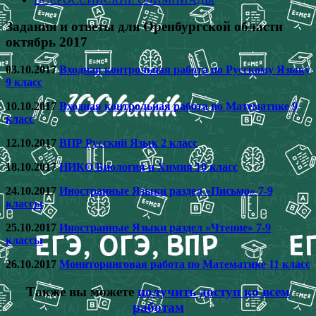
Задания и ответы для Оренбургской области
октябрь 2017
03.10.2017
Входная контрольная работа по Русскому Языку
9 класс
10.10.2017
Входная контрольная работа по Математике 9
класс
12.10.2017
ВПР Русский Язык 2 класс
18.10.2017
НИКО Биология и Химия 10 класс
24.10.2017
Иностранные Языки раздел «Письмо» 7-9
классы
25.10.2017
Иностранные Языки раздел «Чтение» 7-9
классы
26.10.2017
Мониторинговая работа по Математике 11 класс
Также вы можете
получить доступ ко всем
работам