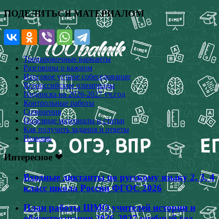
ПОДЕЛИТЬСЯ МАТЕРИАЛОМ
Тренировочные варианты
Разговоры о важном
Итоговое устное собеседование
Всероссийские олимпиады
Подписка на 2026-2027 уч.год
Контрольные работы
Сочинения
Полезные материалы и статьи
Как получить задания и ответы
Помощь
Интересное ❤
Входные диктанты по русскому языку 2, 3, 4
класс школа России ФГОС 2026
План работы ШМО учителей истории и
обществознания 2026-2027 учебный год