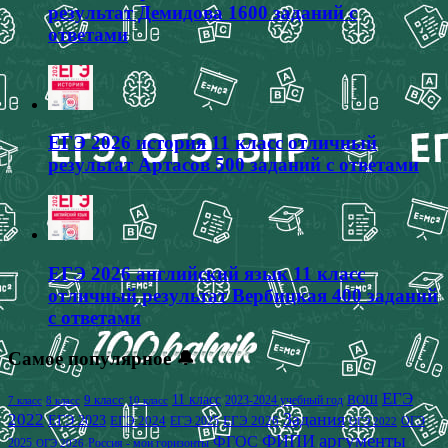
результат Демидова 1600 заданий с
ответами
ЕГЭ 2026 история 11 класс отличный
результат Артасов 500 заданий с ответами
ЕГЭ 2026 английский язык 11 класс
отличный результат Вербицкая 400 заданий
с ответами
Самое популярное 🔔
ЕГЭ
9 класс
11 класс
2023-2024 учебный год
ВОШ
7 класс
8 класс
10 класс
2022
Задания
ЕГЭ 2023
ЕГЭ 2024
ЕГЭ 2026
ЕГЭ 2025
ОГЭ
ОГЭ 2022
аргументы
ФИПИ
ФГОС
2025
Россия - мои горизонты
ОГЭ 2026