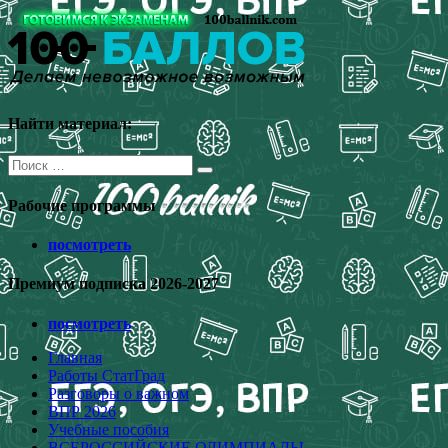
Перейти
к
содержимому
Найти материал:
Поиск
для:
Рабочие программы
посмотреть
Премиум подписка 2026-2027
посмотреть
Главная
Работы СтатГрад
Разговоры о важном
ВПР 2026
Учебные пособия
ВСЕРОССИЙСКИЕ ОЛИМПИАДЫ