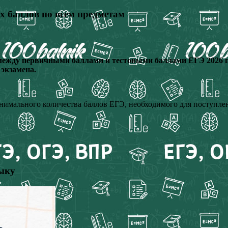
х баллов по всем предметам
между первичными баллами и тестовыми баллами ЕГЭ 2026 п
 экзамена.
имального количества баллов ЕГЭ, необходимого для поступлен
зыку