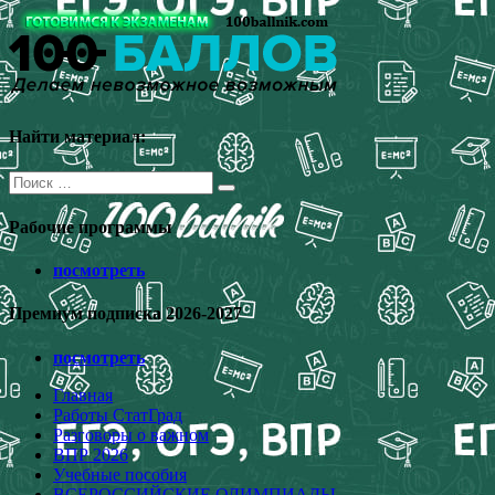
Перейти
к
содержимому
Найти материал:
Поиск
для:
Рабочие программы
посмотреть
Премиум подписка 2026-2027
посмотреть
Главная
Работы СтатГрад
Разговоры о важном
ВПР 2026
Учебные пособия
ВСЕРОССИЙСКИЕ ОЛИМПИАДЫ