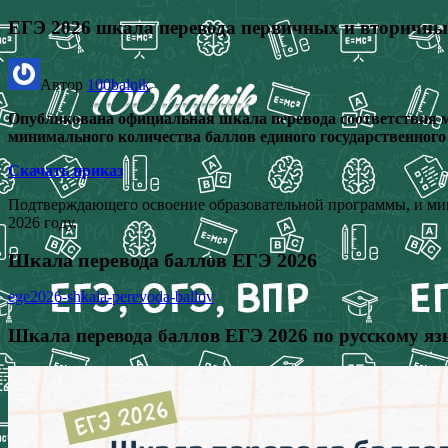
ЕГЭ 2026 шкала перевода первичных и вторичны
Автор
100balnik
Опубликована официальная шкала перевода соответствия 
минимального количества баллов единого государственного
Скачать приказ
Подтверждающего освоение образовательной программы, и мин
2026 году.
Шкала перевода баллов ЕГЭ 2026
ege2026-shkala-perevoda-ballov
Шкала перевода баллов ЕГЭ 2026 по русскому я