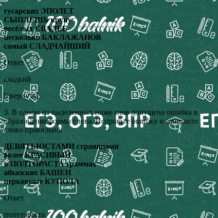
гусарских ЭПОЛЕТ
СЫПЛЕШЬ крупу
весёлых СВАДЕБ
несколько БАКЛАЖАНОВ
самый СЛАДЧАЙШИЙ
Ответ
сладкий
[свернуть]
3. В одном из выделенных ниже слов допущена ошибка в
образовании формы слова. Исправьте ошибку и запишите
слово правильно.
ДЕВЯТЬЮСТАМИ страницами
более КРАСИВЫЙ
в ПОЛТОРАСТА граммах
абхазских БАШЕН
церковные КУПОЛА
Ответ
полутораста