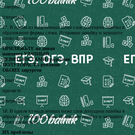
поверий
[свернуть]
17. В одном из выделенных ниже слов допущена ошибка в
образовании формы слова. Исправьте ошибку и запишите
слово правильно.
ПРИЛЯЖЬТЕ на диван
наименее УДАЧНЫЙ
ДЕВЯТЬЮСТАМИ градусами
ПОЛУТОРАСТА рублями
ОБОИХ хирургов
Ответ
прилягте
[свернуть]
18. В одном из выделенных ниже слов допущена ошибка в
образовании формы слова. Исправьте ошибку и запишите
слово правильно.
ИХ проблемы