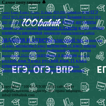
Самое популярное 🔔
ЕГЭ
9 класс
11 класс
2023-2024 учебный год
ВОШ
7 класс
8 класс
10 класс
2022
Задания
ЕГЭ 2023
ЕГЭ 2024
ЕГЭ 2026
ЕГЭ 2025
ОГЭ
ОГЭ 2022
аргументы
ФИПИ
ФГОС
2025
Россия - мои горизонты
ОГЭ 2026
варианты и ответы
всероссийская
вариант
вариант с ответами
олимпиада школьников
демоверсия
диагностическая работа
задания и ответы
классный час
литература
математика 11 класс
ответы
11 класс
математика 9 класс
профильный уровень
рабочая
проверочная работа
проблема текста
разговоры о важном
программа на 2022-2023
решу ЕГЭ
русский язык 11 класс
русский язык 9 класс
сочинение егэ
статград
текст для сочинения егэ
тренировочные варианты
тренировочный вариант
Copyright © "100 БАЛЛОВ" 2026 сайт носит
информационный характер. Все права защищены
info@100ballnik.com