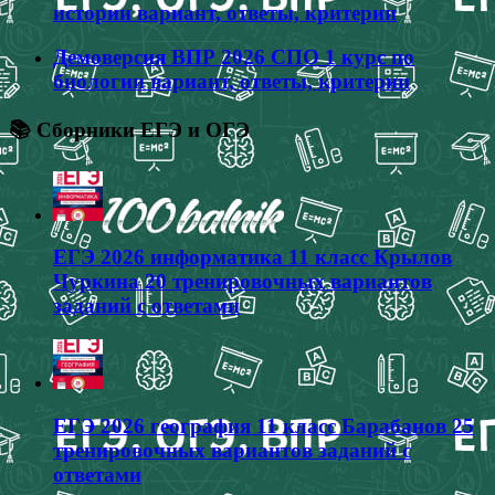
истории вариант, ответы, критерии
Демоверсия ВПР 2026 СПО 1 курс по
биологии вариант, ответы, критерии
📚 Сборники ЕГЭ и ОГЭ
ЕГЭ 2026 информатика 11 класс Крылов
Чуркина 20 тренировочных вариантов
заданий с ответами
ЕГЭ 2026 география 11 класс Барабанов 25
тренировочных вариантов заданий с
ответами