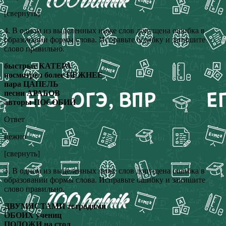
[свернуть]
4. В одном из выделенных ниже слов допущена ошибка в
образовании формы слова. Исправьте ошибку и запишите
слово правильно.
быстрые КАТЕРА
посмотрел более НЕЖНЕЕ
пара ЦАПЕЛЬ
песни АРАБОВ
авторы ПОСОБИЙ
Ответ
нежно
[свернуть]
5. В одном из выделенных ниже слов допущена ошибка в
образовании формы слова. Исправьте ошибку и запишите
слово правильно.
ДВУМЯСТАМИ тетрадями
ОБОИХ учениц
ПОЛОЖИ на стол