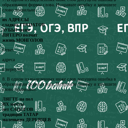
образовании формы слова. Исправьте ошибку и запишите
слово правильно.
их АДРЕСЫ
сладких ГРАНАТОВ
ЗУБЬЯ пилы
ПЯТЕРО волчат
жизнь МОНГОЛОВ
Ответ
адреса
[свернуть]
8. В одном из выделенных ниже слов допущена ошибка в
образовании формы слова. Исправьте ошибку и запишите
слово правильно.
ЛЯГТЕ на пол
ИХ мечты
нет САПОГОВ
традиции ТАТАР
маленьких ДЕРЕВЦЕВ