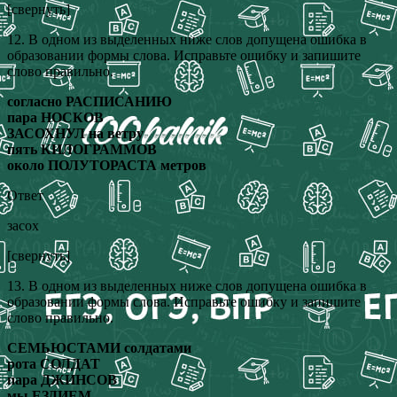
[свернуть]
12. В одном из выделенных ниже слов допущена ошибка в
образовании формы слова. Исправьте ошибку и запишите
слово правильно.
согласно РАСПИСАНИЮ
пара НОСКОВ
ЗАСОХНУЛ на ветру
пять КИЛОГРАММОВ
около ПОЛУТОРАСТА метров
Ответ
засох
[свернуть]
13. В одном из выделенных ниже слов допущена ошибка в
образовании формы слова. Исправьте ошибку и запишите
слово правильно.
СЕМЬЮСТАМИ солдатами
рота СОЛДАТ
пара ДЖИНСОВ
мы ЕЗДИЕМ