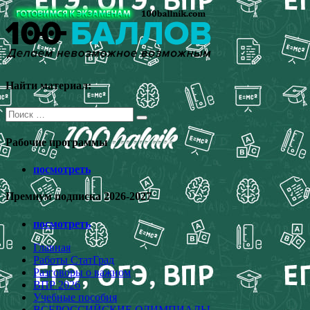
Перейти
к
содержимому
Найти материал:
Поиск
для:
Рабочие программы
посмотреть
Премиум подписка 2026-2027
посмотреть
Главная
Работы СтатГрад
Разговоры о важном
ВПР 2026
Учебные пособия
ВСЕРОССИЙСКИЕ ОЛИМПИАДЫ