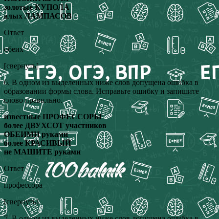
золотые КУПОЛА
алых ЛАМПАСОВ
Ответ
обеих
[свернуть]
6. В одном из выделенных ниже слов допущена ошибка в
образовании формы слова. Исправьте ошибку и запишите
слово правильно.
известные ПРОФЕССОРЫ
более ДВУХСОТ участников
ОБЕИМИ руками
более КРАСИВЫЙ
не МАШИТЕ руками
Ответ
профессора
[свернуть]
7. В одном из выделенных ниже слов допущена ошибка в