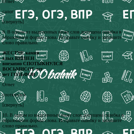
Ответ
сапог
[свернуть]
9. В одном из выделенных ниже слов допущена ошибка в
образовании формы слова. Исправьте ошибку и запишите
слово правильно.
ЖЕСТЧЕ камня
алых ВИШЕН
внезапно СПОТЫКНУЛСЯ
ВОСЬМИСОТ лет
нет ГОЛЬФОВ
Ответ
споткнулся
[свернуть]
10. В одном из выделенных ниже слов допущена ошибка в
образовании формы слова. Исправьте ошибку и запишите
слово правильно.