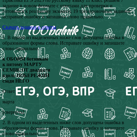
Практика ЕГЭ 2023 по русскому языку 11 класс решаем 7
задание в новом формате с ответами для проверки и
готовимся к реальному экзамену, 19 тренировочных заданий:
исправьте ошибку и запишите слово правильно.
Скачать задания и ответы
1. В одном из выделенных ниже слов допущена ошибка в
образовании формы слова. Исправьте ошибку и запишите
слово правильно.
к ОБОИМ ботинкам
к пятому МАРТУ
СЕМИСОТ двадцати
вдоль ПОБЕРЕЖИЙ
сзади НЕГО
Ответ
марта
[свернуть]
2. В одном из выделенных ниже слов допущена ошибка в
образовании формы слова. Исправьте ошибку и запишите
слово правильно.