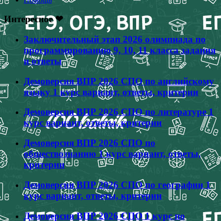
Интересное ❤
Заключительный этап 2026 олимпиада по
программированию 9, 10, 11 класса задания
и ответы
Демоверсия ВПР 2026 СПО по английскому
языку 1 курс вариант, ответы, критерии
Демоверсия ВПР 2026 СПО по литературе 1
курс вариант, ответы, критерии
Демоверсия ВПР 2026 СПО по
обществознанию 1 курс вариант, ответы,
критерии
Демоверсия ВПР 2026 СПО по географии 1
курс вариант, ответы, критерии
Демоверсия ВПР 2026 СПО 1 курс по