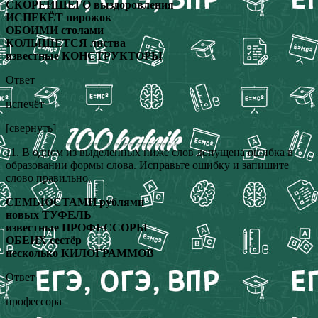
СКОРЕЙШЕГО выздоровления
ИСПЕКЁТ пирожок
ОБОИМИ столами
КОЛЫШЕТСЯ листва
известные КОНСТРУКТОРЫ
Ответ
испечёт
[свернуть]
11. В одном из выделенных ниже слов допущена ошибка в
образовании формы слова. Исправьте ошибку и запишите
слово правильно.
СЕМЬЮСТАМИ рублями
новых ТУФЕЛЬ
известные ПРОФЕССОРЫ
ОБЕИХ сестёр
несколько КИЛОГРАММОВ
Ответ
профессора