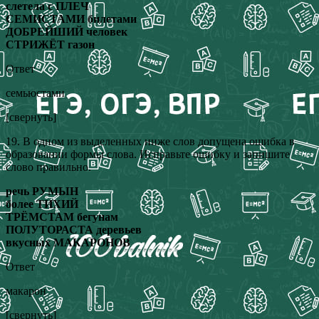
слетела с ПЛЕЧ
СЕМИСТАМИ билетами
ДОБРЕЙШИЙ человек
СТРИЖЁТ газон
Ответ
семьюстами
[свернуть]
19. В одном из выделенных ниже слов допущена ошибка в
образовании формы слова. Исправьте ошибку и запишите
слово правильно.
речь РУМЫН
более ТИХИЙ
ТРЁМСТАМ бегунам
ПОЛУТОРАСТА деревьев
вкусных МАКАРОНОВ
Ответ
макарон
[свернуть]