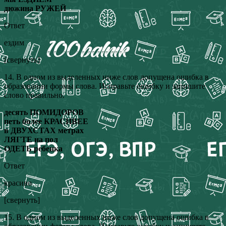
дюжина РУЖЕЙ
Ответ
ездим
[свернуть]
14. В одном из выделенных ниже слов допущена ошибка в
образовании формы слова. Исправьте ошибку и запишите
слово правильно.
десять ПОМИДОРОВ
петь более КРАСИВЕЕ
в ДВУХСТАХ метрах
ЛЯГТЕ на пол
ОДЕТЬ ребенка
Ответ
красиво
[свернуть]
15. В одном из выделенных ниже слов допущена ошибка в