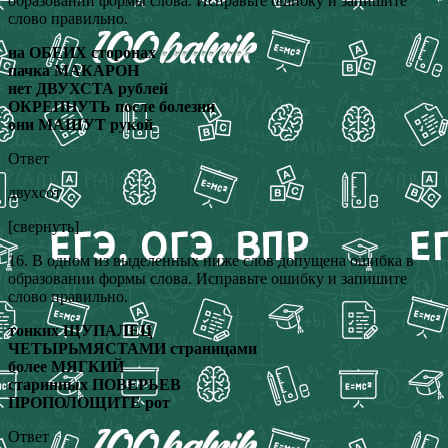
образовании формы слова. Исправьте ошибку и запишите
слово правильно.
на ОБЕИХ сторонах
пачка МАКАРОН
нет ДВУХСТА рублей
ОКРЕПНУТЬ после болезни
они МАШУТ рукой
Ответ
двухсот
[свернуть]
16. В одном из выделенных ниже слов допущена ошибка в
образовании формы слова. Исправьте ошибку и запишите
слово правильно.
тонких ЩУПАЛЕЦ
ЧЕТЫРЬМЯСТАМИ страницами
более МЯГКИЙ
старинных ПОВЕРЬЕВ
ПРОПОЛОЩИТЕ рот
Ответ