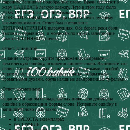
пароним. Запишите подобранное слово. Врачи советуют в
жару НАДЕВАТЬ лёгкую одежду. Лето в этом году было
ДОЖДЛИВЫМ, солнце показывалось редко.
ДОВЕРИТЕЛЬНЫЙ тон беседы способствует лучшему
взаимопониманию. Ответ был составлен в
ДИПЛОМАТИЧНЫХ выражениях. Оба берега реки были
высоки и обрывисты, и можно было видеть залегающие
пласты ГЛИНЯНОЙ почвы.
Ответ: глинистой
Задание 6 отредактируйте предложение: исправьте
лексическую ошибку, исключив лишнее слово. Выпишите это
слово. Тонечка собиралась на встречу с друзьями с особой
тщательностью, надела нарядное платье, побрызгалась
ароматными духами, обула изящные лакированные туфельки.
Ответ: ароматными
Задание 7 в одном из выделенных ниже слов допущена
ошибка в образовании формы слова. Исправьте ошибку и
запишите слово правильно.
в ТРЁХСТА экземплярах
без ТУФЕЛЬ
ЖЁСТЧЕ дерева