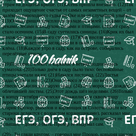
утрам на дощатой крыше. (11)Осень пришла внезапно. (12)Так
приходит ощущение счастья от самых незаметных вещей – от
далёкого пароходного гудка на Оке или от случайной улыбки.
(13)Осень пришла врасплох и завладела землей – садами и
реками, лесами и воздухом, полями и птицами. (14)Всё сразу
стало осенним. (15)В саду суетились синицы. (16)Крик их был
похож на звон разбитого стекла. (17)Они висели вниз
головами на ветках и заглядывали в окно из-под листьев
клёна. (18)Каждое утро в саду, как на острове, собирались
перелётные птицы.
(19)Под свист, клёкот и карканье в ветвях поднималась
суматоха. (20)Только днём в саду было тихо: беспокойные
птицы улетали на юг. (21)Начался листопад. (22)Листья
падали дни и ночи. (23)Они то косо летели по ветру, то
отвесно ложились в сырую траву. (24)Леса моросили дождём
облетавшей листвы. (25)Этот дождь шёл неделями. (26)Только
к концу сентября перелески обнажились, и сквозь чащу
деревьев стала видна синяя даль сжатых полей. (27)Тогда же
старик Прохор, рыболов и корзинщик (в Солотче почти все
старики делаются с возрастом корзинщиками), рассказал мне
сказку об осени. (28)До тех пор я эту историю никогда не
слышал, – должно быть, Прохор её выдумал сам.
(29)– Ты гляди кругом, – говорил мне Прохор, ковыряя шилом