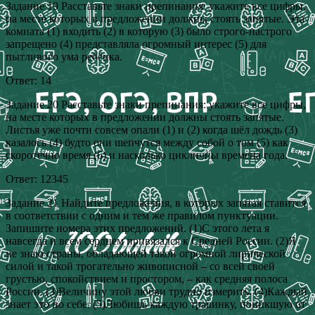
Задание 19 Расставьте знаки препинания: укажите все цифры,
на месте которых в предложении должны стоять запятые. Эта
комната (1) входить (2) в которую (3) было строго-настрого
запрещено (4) представляла огромный интерес (5) для
пытливого ума ребёнка.
Ответ: 14
Задание 20 Расставьте знаки препинания: укажите все цифры,
на месте которых в предложении должны стоять запятые.
Листья уже почти совсем опали (1) и (2) когда шёл дождь (3)
казалось (4) будто они шепчутся между собой о том (5) как
скоротечно время (6) и насколько цикличны времена года.
Ответ: 12345
Задание 21 Найдите предложения, в которых запятая ставится
в соответствии с одним и тем же правилом пунктуации.
Запишите номера этих предложений. (1)С этого лета я
навсегда и всем сердцем привязался к Средней России. (2)Я
не знаю страны, обладающей такой огромной лирической
силой и такой трогательно живописной – со всей своей
грустью, спокойствием и простором, – как средняя полоса
России. (3)Величину этой любви трудно измерить. (4)Каждый
знает это по себе. (5)Любишь каждую травинку, поникшую от