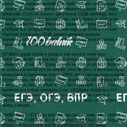
лапоть, – ты присматривайся, милый человек, чем каждая
птица или, скажем, иная какая живность дышит. (30)Гляди,
объясняй. (31)А то скажут: зря учился. (32)К примеру, лист
осенью слетает, а людям невдомёк, что человек в этом деле –
главный ответчик. (33)Человек, скажем, выдумал порох.
(34)Враг его разорви вместе с тем порохом! (35)Сам я тоже
порохом баловался. (36)В давние времена сковали
деревенские кузнецы первое ружьишко, набили порохом, и
попало то ружьишко дураку.
(37)Шёл дурак лесом и увидел, как иволги летят под
небесами, летят жёлтые весёлые птицы и пересвистываются,
зазывают гостей. (38)Дурак ударил по ним из обоих стволов –
и полетел золотой пух на землю, упал на леса, и леса посохли,
пожухли и в одночасье опали. (39)А иные листья, куда попала
птичья кровь, покраснели и тоже осыпались. (40)Небось видел
в лесу – есть лист жёлтый и есть лист красный. (41)До того
времени вся птица зимовала у нас. (42)Даже журавль и тот
никуда не подавался. (43)А леса и лето и зиму стояли в
листьях, цветах и грибах. (44)И снега на было. (45)Не было
зимы, говорю.
(46)Не было! (47)Да на кой она ляд сдалась нам, зимa, скажи
на милость?! (48)Какой с неё интерес? (49)Убил дурак первую
птицу – и загрустила земля. (50)Начались с той поры