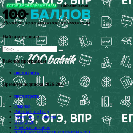
Перейти
к
содержимому
Найти материал:
Поиск
для:
Рабочие программы
посмотреть
Премиум подписка 2026-2027
посмотреть
Главная
Работы СтатГрад
Разговоры о важном
ВПР 2026
Учебные пособия
ВСЕРОССИЙСКИЕ ОЛИМПИАДЫ