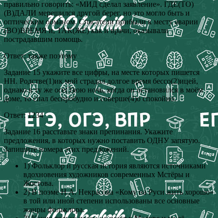
правильно говорить: «МИД сделал заявление». ГДЕ(ТО)
(В)ДАЛИ мерещился другой берег, но это могло быть и
оптическим обманом. Спасатели прибыли к месту аварии
(ВО)ВРЕМЯ и, ТАК(ЖЕ) как и врачи, оказывали
пострадавшим помощь.
Ответ: также поэтому
Задание 15 укажите все цифры, на месте которых пишется
НН. Родстве(1)ик мой страдал долгое время бессо(2)ицей,
однако в ту же осе(3)юю ночь, когда он остановился в моём
доме, то спал беспробудно и соверше(4)о спокойно.
Ответ: 1234
Задание 16 расставьте знаки препинания. Укажите
предложения, в которых нужно поставить ОДНУ запятую.
Запишите номера этих предложений.
1) Фольклор и русская история являются источниками
вдохновения художников современных Мстёры и
Жостова.
2) В поэме Н.А. Некрасова «Кому на Руси жить хорошо»
в той или иной степени использованы все основные
жанры фольклора.