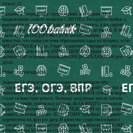
Ответ: 15
Задание 13 определите предложение, в котором НЕ с
выделенным словом пишется СЛИТНО. Раскройте скобки и
выпишите это слово. Дожди зарядили надолго, а я к сырой
погоде был (НЕ)ПОДГОТОВЛЕН и промок до нитки. К ней
было отнюдь (НЕ)ДРУЖЕСКОЕ расположение. Всем
известно, что наша система образования одна из лучших, если
(НЕ)ЛУЧШАЯ в мире. Глядя на картину, ощущаешь, что всё
дышит запахом ни разу (НЕ)КОШЕННОЙ травы. В
дымковской игрушке отразилась (НЕ)РАЗГАДАННАЯ русская
душа.
Ответ: неразгаданная
Задание 14 определите предложение, в котором оба
выделенных слова пишутся СЛИТНО. Раскройте скобки и
выпишите эти два слова. Когда (НА)КОНЕЦ солнце в марте
стало сильно пригревать, большие радужные капли начали
падать с крыш, покрытых снегом, (КАК)БУДТО полились
радостные весенние слёзы. (В)СЛЕДСТВИИ по делу о краже
появились новые улики, (ПО)ЭТОМУ судебное заседание
перенесено на другую дату. В качестве существительного
мужского рода в литературном языке закрепилась ТАК(ЖЕ) и
аббревиатура МИД: она стала склоняться, и (ПО)ЭТОМУ