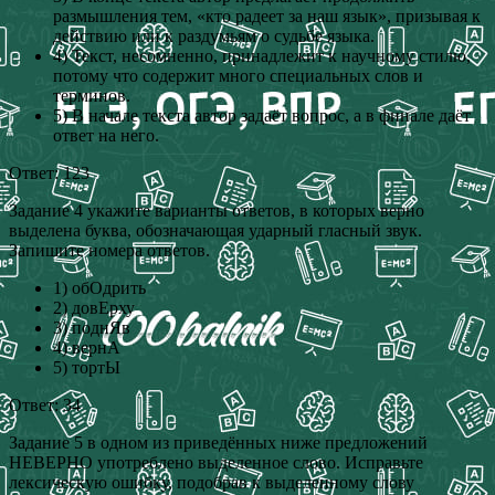
размышления тем, «кто радеет за наш язык», призывая к
действию или к раздумьям о судьбе языка.
4) Текст, несомненно, принадлежит к научному стилю,
потому что содержит много специальных слов и
терминов.
5) В начале текста автор задаёт вопрос, а в финале даёт
ответ на него.
Ответ: 123
Задание 4 укажите варианты ответов, в которых верно
выделена буква, обозначающая ударный гласный звук.
Запишите номера ответов.
1) обОдрить
2) довЕрху
3) поднЯв
4) вернА
5) тортЫ
Ответ: 34
Задание 5 в одном из приведённых ниже предложений
НЕВЕРНО употреблено выделенное слово. Исправьте
лексическую ошибку, подобрав к выделенному слову