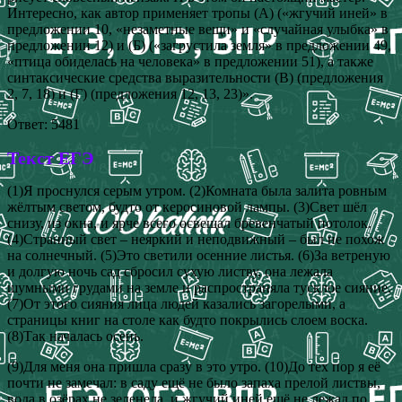
Интересно, как автор применяет тропы (А) («жгучий иней» в
предложении 10, «незаметные вещи» и «случайная улыбка» в
предложении 12) и (Б) («загрустила земля» в предложении 49,
«птица обиделась на человека» в предложении 51), а также
синтаксические средства выразительности (В) (предложения
2, 7, 18) и (Г) (предложения 12, 13, 23)».
Ответ: 5481
Текст ЕГЭ
(1)Я проснулся серым утром. (2)Комната была залита ровным
жёлтым светом, будто от керосиновой лампы. (3)Свет шёл
снизу, из окна, и ярче всего освещал бревенчатый потолок.
(4)Странный свет – неяркий и неподвижный – был не похож
на солнечный. (5)Это светили осенние листья. (6)За ветреную
и долгую ночь сад сбросил сухую листву, она лежала
шумными грудами на земле и распространяла тусклое сияние.
(7)От этого сияния лица людей казались загорелыми, а
страницы книг на столе как будто покрылись слоем воска.
(8)Так началась осень.
(9)Для меня она пришла сразу в это утро. (10)До тех пор я её
почти не замечал: в саду ещё не было запаха прелой листвы,
вода в озёрах не зеленела, и жгучий иней ещё не лежал по