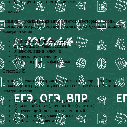
5) по..цепил, о..гонять, пре..стать
Ответ: 23
Задание 11 укажите варианты ответов, в которых в обоих
словах одного ряда пропущена одна и та же буква. Запишите
номера ответов.
1) никел..вый, присва..вать
2) удоста..вая, удва..вающий
3) законч..вший, ключ..к
4) кресл..це, имень..це
5) гуттаперч..вый, фасол..вый
Ответ: 2345
Задание 12 укажите варианты ответов, в которых в обоих
словах одного ряда пропущена одна и та же буква. Запишите
номера ответов.
1) леле..щий (детей), ве..щий (ветерок)
2) пада..щий (свет), пен..щийся (напиток)
3) щекоч..щий (ноздри), увенч..нный
4) постро..вший, узакон..нный
5) обижа..мый, шепч..шь