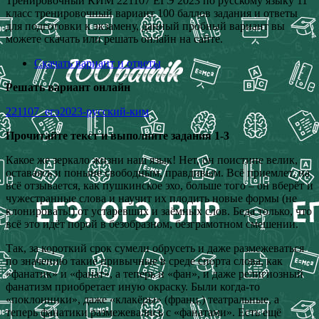
Тренировочный КИМ 221107 ЕГЭ 2023 по русскому языку 11
класс тренировочный вариант 100 баллов задания и ответы
для подготовки к экзамену, данный пробный вариант вы
можете скачать или решать онлайн на сайте.
Скачать вариант и ответы
Решать вариант онлайн
221107_егэ2023-русский-ким
Прочитайте текст и выполните задания 1-3
Какое же зеркало жизни наш язык! Нет, он поистине велик,
оставаясь и поныне свободным, правдивым. Всё приемлет, на
всё отзывается, как пушкинское эхо, больше того – он вберёт и
чужестранные слова и научит их плодить новые формы (не
клонировать!) от устаревших и заёмных слов. Беда только, что
всё это идёт порой в безобразном, безграмотном смешении.
Так, за короткий срок сумели обрусеть и даже размежеваться
по значению такие привычные в среде спорта слова, как
«фанатик» и «фанат», а теперь и «фан», и даже религиозный
фанатизм приобретает иную окраску. Были когда-то
«поклонники», даже «клакёры» (франц.) театральные, а
теперь фанатики размежевались с «фанатами». Есть ещё