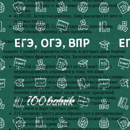
чем-л. под влиянием чего-л., особый оттенок,
сообщаемый чему-л. кем-, чемл. Слово разговорной
окраски.
4) ПОЛЕ. Безлесная равнина. Заяц выскочил из лесу и
побежал полем.
5) ПРИЛИЧНЫЙ. Соответствующий приличиям;
пристойный. Манеры у них приличны.
Ответ: 135
Задание 3 укажите варианты ответов, в которых даны верные
характеристики фрагмента текста. Запишите номера ответов.
1) Автор приведённого текст не скрывает своего
неравнодушного отношения к тому, что язык
претерпевает изменения. Это можно понять по словам с
уменьшительно-ласкательными суффиксами (словечки),
фразеологизму (не стоит закрывать глаза), метафорам
(почему они расцветают среди вполне приличной
молодёжи, звучат с экрана, пестрят в печати; слова,
которые ушли временно, но живут на страницах
классиков и ждут светлых дней).
2) Синтаксис текста разнообразен: тут и риторические
восклицания, и вопросительные предложения, сложные
с различными видами связи.
3) В конце текста автор предлагает продолжить