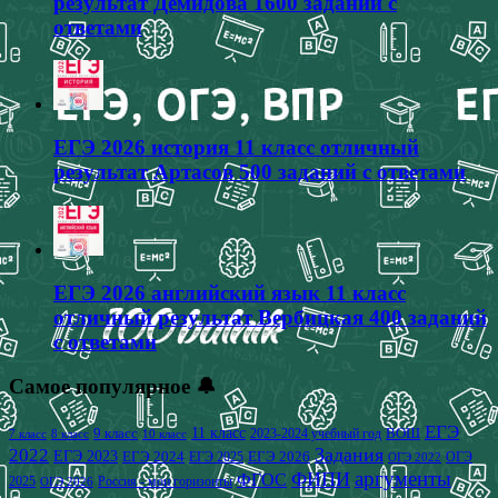
результат Демидова 1600 заданий с
ответами
ЕГЭ 2026 история 11 класс отличный
результат Артасов 500 заданий с ответами
ЕГЭ 2026 английский язык 11 класс
отличный результат Вербицкая 400 заданий
с ответами
Самое популярное 🔔
ЕГЭ
9 класс
11 класс
2023-2024 учебный год
ВОШ
7 класс
8 класс
10 класс
2022
Задания
ЕГЭ 2023
ЕГЭ 2024
ЕГЭ 2026
ЕГЭ 2025
ОГЭ
ОГЭ 2022
аргументы
ФИПИ
ФГОС
2025
Россия - мои горизонты
ОГЭ 2026