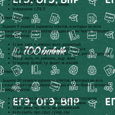
ЧЕТЫРЁМСТАМ подписчикам
боярышник СПЕЛ
Ответ: трёхстах
Задание 9 укажите варианты ответов, в которых во всех
словах одного ряда пропущена одна и та же буква. Запишите
номера ответов.
1) заж..гает, ч..рчение, колл..кционный
2) заб..левание, ухв..титься, распл..титься
3) расст..лать, зам..рать от испуга, пом..риться с другом
4) угр..жать, оч..рование, задр..жать
5) чернор..бочий, тр..фарет, м..взолей
Ответ: 35
Задание 10 укажите варианты ответов, в которых во всех
словах одного ряда пропущена одна и та же буква. Запишите
номера ответов.
1) пр..успел (в жизни), пр..уныть, пр..ступление
2) бе..душный, и..воротливый, бе..молвие
3) раз..рвал, пр..честь, пр..росиийский
4) вз..скать, про..грал, супер..гра