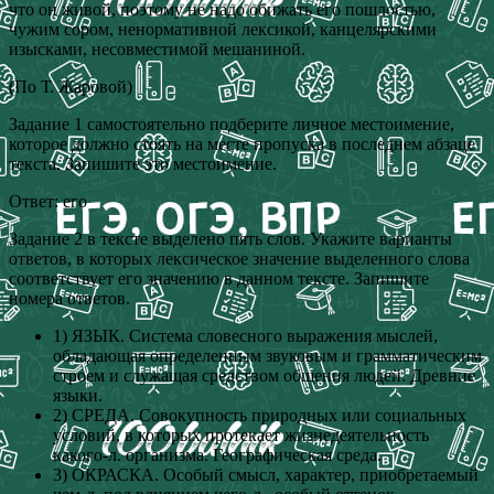
что он живой, поэтому не надо обижать его пошлостью,
чужим сором, ненормативной лексикой, канцелярскими
изысками, несовместимой мешаниной.
(По Т. Жаровой)
Задание 1 самостоятельно подберите личное местоимение,
которое должно стоять на месте пропуска в последнем абзаце
текста. Запишите это местоимение.
Ответ: его
Задание 2 в тексте выделено пять слов. Укажите варианты
ответов, в которых лексическое значение выделенного слова
соответствует его значению в данном тексте. Запишите
номера ответов.
1) ЯЗЫК. Система словесного выражения мыслей,
обладающая определенным звуковым и грамматическим
строем и служащая средством общения людей. Древние
языки.
2) СРЕДА. Совокупность природных или социальных
условий, в которых протекает жизнедеятельность
какого-л. организма. Географическая среда.
3) ОКРАСКА. Особый смысл, характер, приобретаемый