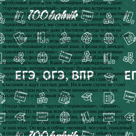
футбольные фанаты (не «болельщики»), эстрадные. Даже
старомодное «приватный», когда-то редко встречаемое в
обыденной речи, в словаре В. Даля толкуемое как «частный»,
«личный», «особенный», «домашний» («приват-доцент»,
«приватная беседа»), мы сумели так национализировать, что
слово «приватизация» даже в бытовом, всегда чутком на
оттенки языке приобрело пренебрежительное звучание, став
«приХватизацией». А ведь известно, что слово, герой,
явление, попавшие в народный язык, в фольклор, анекдот,
становятся уже «нашими», «свойскими», как остроумные
словечки из фильмов Данелия, Рязанова, Гайдая. Всюду
языковое разноцветье. Какое поле для наблюдения
лингвистов, литераторов, актёров! Но как необычно,
одухотворённо звучат в нашей сверхделовой речи старинные
слова, которые ушли временно, но живут на страницах
классиков и ждут светлых дней. Ни в коем случае не стоит
закрывать глаза на то, что, кроме иноязычных слов, нас
захлёстывает и уголовная лексика.
Откуда пришли эти «крутые», «прикольные», «крыши»,
«клёвые»? Их источник ясен. Но почему они расцветают
среди вполне приличной молодёжи, звучат с экрана, пестрят в
печати? Этот разговор может продолжить каждый, кто радеет
за наш язык. Он ведь и сейчас «великий, могучий, правдивый
и свободный». Только портим (…) мы сами, забывая о том,