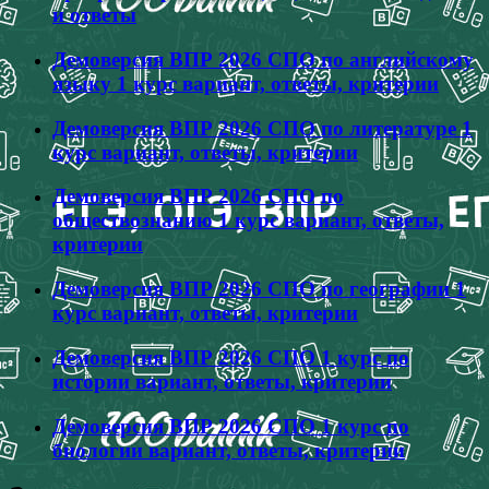
и ответы
Демоверсия ВПР 2026 СПО по английскому
языку 1 курс вариант, ответы, критерии
Демоверсия ВПР 2026 СПО по литературе 1
курс вариант, ответы, критерии
Демоверсия ВПР 2026 СПО по
обществознанию 1 курс вариант, ответы,
критерии
Демоверсия ВПР 2026 СПО по географии 1
курс вариант, ответы, критерии
Демоверсия ВПР 2026 СПО 1 курс по
истории вариант, ответы, критерии
Демоверсия ВПР 2026 СПО 1 курс по
биологии вариант, ответы, критерии