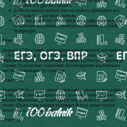
3) Каких только песен не поют в Москве и на её
окраинах и в других городах!
4) Поэта можно любить или не любить принимать его
идеи или быть их противником.
5) Сказка дала волю человеческому воображению и тем
самым она сослужила огромную неоценимую службу
литературе.
Ответ: 45
Задание 17 Расставьте знаки препинания: укажите все цифры,
на месте которых в предложении должны стоять запятые.
Чёрный всадник (1) пронёсшийся мимо (2) быстро скрылся за
горами (3) несколько ошеломив (4) совершенно изумлённых
местными нравами (5) туристов.
Ответ: 123
Задание 18 Расставьте знаки препинания: укажите все цифры,
на месте которых в предложении должны стоять запятые.
Милые берёзовые (1) чащи! Ты (2) земля! И вы (3) равнин
пески! Перед этим сонмом уходящих Я не в силах скрыть
своей тоски. (С.А. Есенин)
Ответ: 23