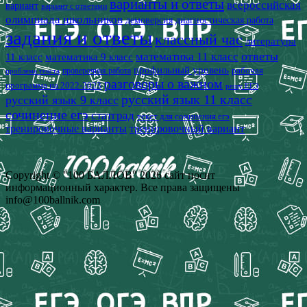
варианты и ответы
всероссийская
вариант
вариант с ответами
олимпиада школьников
демоверсия
диагностическая работа
задания и ответы
классный час
литература
математика 11 класс
ответы
11 класс
математика 9 класс
профильный уровень
рабочая
проверочная работа
проблема текста
разговоры о важном
программа на 2022-2023
решу ЕГЭ
русский язык 11 класс
русский язык 9 класс
сочинение егэ
статград
текст для сочинения егэ
тренировочные варианты
тренировочный вариант
Copyright © "100 БАЛЛОВ" 2026 сайт носит
информационный характер. Все права защищены
info@100ballnik.com