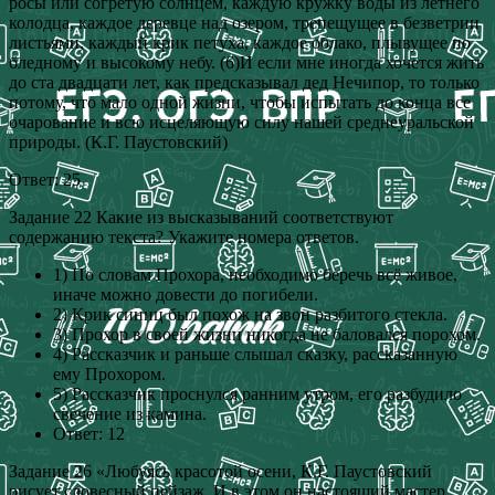
росы или согретую солнцем, каждую кружку воды из летнего
колодца, каждое деревце над озером, трепещущее в безветрии
листьями, каждый крик петуха, каждое облако, плывущее по
бледному и высокому небу. (6)И если мне иногда хочется жить
до ста двадцати лет, как предсказывал дед Нечипор, то только
потому, что мало одной жизни, чтобы испытать до конца все
очарование и всю исцеляющую силу нашей среднеуральской
природы. (К.Г. Паустовский)
Ответ: 25
Задание 22 Какие из высказываний соответствуют
содержанию текста? Укажите номера ответов.
1) По словам Прохора, необходимо беречь всё живое,
иначе можно довести до погибели.
2) Крик синиц был похож на звон разбитого стекла.
3) Прохор в своей жизни никогда не баловался порохом.
4) Рассказчик и раньше слышал сказку, рассказанную
ему Прохором.
5) Рассказчик проснулся ранним утром, его разбудило
свечение из камина.
Ответ: 12
Задание 26 «Любуясь красотой осени, К.Г. Паустовский
рисует словесный пейзаж. И в этом он настоящий мастер.