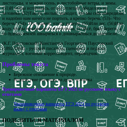
листопады, и мокрая осень, и листобойные ветры, и зимы.
(51)И птица испугалась, от нас отлетает, обиделась на
человека. (52)Так-то, милый, выходит, что мы себе навредили,
и надобно нам ничего не портить, а крепко беречь. (53)– Что
беречь? (54)– Ну, скажем, птицу разную. (55)Или лес. (56)Или
воду, чтобы прозрачность в ней была. (57)Всё, брат, береги, а
то будешь землёй швыряться и дошвыряешься до погибели.
(К.Г. Паустовский) Константин Георгиевич Паустовский
(1892-1968) – русский писатель, сценарист и педагог,
журналист, военный корреспондент, переводчик.
Проблемы текста
Бережное отношение к природе.
Воздействие природы на душу человека
Тренировочные варианты ЕГЭ 2023 по русскому языку с
ответами
Тренировочные варианты ЕГЭ 2023 по русскому
языку с ответами
ПОДЕЛИТЬСЯ МАТЕРИАЛОМ