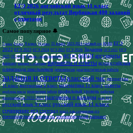
ЕГЭ 2026 английский язык 11 класс
отличный результат Вербицкая 400 заданий
с ответами
Самое популярное 🔔
ЕГЭ
9 класс
11 класс
2023-2024 учебный год
ВОШ
7 класс
8 класс
10 класс
2022
Задания
ЕГЭ 2023
ЕГЭ 2024
ЕГЭ 2026
ЕГЭ 2025
ОГЭ
ОГЭ 2022
аргументы
ФИПИ
ФГОС
2025
Россия - мои горизонты
ОГЭ 2026
варианты и ответы
всероссийская
вариант
вариант с ответами
олимпиада школьников
демоверсия
диагностическая работа
задания и ответы
классный час
литература
математика 11 класс
ответы
11 класс
математика 9 класс
профильный уровень
рабочая
проверочная работа
проблема текста
разговоры о важном
программа на 2022-2023
решу ЕГЭ
русский язык 11 класс
русский язык 9 класс
сочинение егэ
статград
текст для сочинения егэ
тренировочные варианты
тренировочный вариант