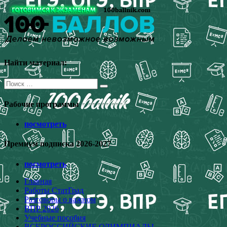
Перейти
к
содержимому
Найти материал:
Поиск
для:
Рабочие программы
посмотреть
Премиум подписка 2026-2027
посмотреть
Главная
Работы СтатГрад
Разговоры о важном
ВПР 2026
Учебные пособия
ВСЕРОССИЙСКИЕ ОЛИМПИАДЫ