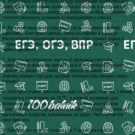
5. Установите соответствие между примерами хозяйственной
деятельности и типами природопользования, к которым они
относятся: к каждой позиции из первого столбца подберите
соответствующую позицию из выпадающего списка.
6. Во время экскурсии учащиеся сделали схематическую
зарисовку залегания горных пород на обрыве в карьере.
Расположите показанные на рисунке слои горных пород в
порядке увеличения их возраста (от самого молодого до
самого древнего).
7. Затраты на отопление жилых и производственных
помещений в холодное время года в значительной степени
зависят от средних зимних температур. В каком из
перечисленных городов средние температуры января самые
низкие?
8. Аня прослушала прогноз погоды по радио: «Завтра, 3 июня,
ожидается потепление до 10 ℃, в первой половине дня
возможен дождь», но не услышала, о каком населённом
пункте шла речь. Определите, для какого из перечисленных
населённых пунктов, показанных на карте, был составлен
этот прогноз.
9. Прочитайте прогноз погоды на 3 июня для города