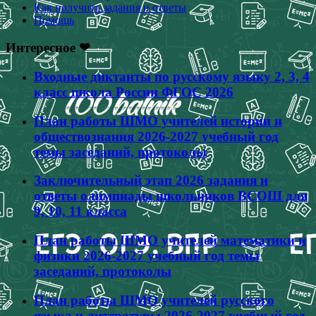
Как получить задания и ответы
Помощь
Интересное ❤
Входные диктанты по русскому языку 2, 3, 4
класс школа России ФГОС 2026
План работы ШМО учителей истории и
обществознания 2026-2027 учебный год
темы заседаний, протоколы
Заключительный этап 2026 задания и
ответы олимпиады школьников ВСОШ для
9, 10, 11 класса
План работы ШМО учителей математики и
физики 2026-2027 учебный год темы
заседаний, протоколы
План работы ШМО учителей русского
языка и литературы 2026-2027 учебный год