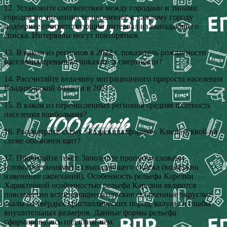
12. Установите соответствие между городами и типами
городов по численности населения: к каждому городу
подберите соответствующий интервал из выпадающего
списка. Интервалы могут повторяться.
13. В каком из регионов в 2022 г. показатель рождаемости
населения превышал показатель смертности?
14. Рассчитайте величину миграционного прироста населения
Владимирской области в 2021 г.
15. В каком из перечисленных регионов средняя плотность
населения наибольшая?
16. Рассмотрите схему «Разрез платформы». Какой буквой на
схеме обозначен щит?
17. Прочитайте текст. Заполните пропуски словами
(словосочетаниями) из выпадающего списка (возможно
изменение окончаний). Особенность рельефа Карелии
Характерной особенностью рельефа Карелии являются
повсеместно встречающиеся плоские сглаженные округлые
скалы из твёрдых кристаллических пород, валуны и глыбы
внушительных размеров. Данные формы рельефа
сформировались под влиянием.