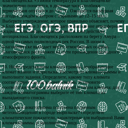
Благовещенска: «3 июня температура в Благовещенске
значительно понизится, в дневные часы столбики
термометров опустятся до +10 °С. Ожидается пасмурная
погода с дождём и ветром с порывами до 12–15 м/с».
Выберите утверждение, которое правильно объясняет, почему
в Благовещенске 3 июня ожидается выпадение атмосферных
осадков. Благовещенск расположен в зоне действия
антициклона. Благовещенск расположен на берегу Амура –
одной из самых полноводных рек России. В июне в
Благовещенске выпадает много атмосферных осадков.
Благовещенск расположен на пути прохождения холодного
атмосферного фронта.
10. Ниже представлены климатограммы, отображающие
климат Казани и Норильска. Рассмотрите климатограммы и
выполните задания. Определите, какому типу климата
соответствует каждая климатограмма. Установите
соответствие между климатограммой и типом климата: для
каждой климатограммы выберите её тип климата из
выпадающего списка.
11. Какая климатограмма построена по данным
метеонаблюдений в городе Норильске? Определите
климатические показатели, характерные для выбранной Вами
климатограммы, и заполните таблицу.