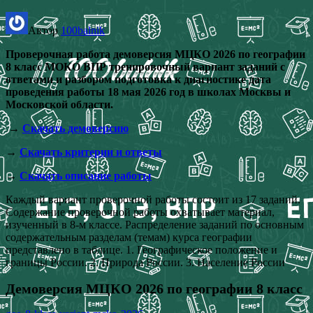
Автор
100balnik
Проверочная работа демоверсия МЦКО 2026 по географии
8 класс МОКО ВПР тренировочный вариант заданий с
ответами и разбором подготовка к диагностике дата
проведения работы 18 мая 2026 год в школах Москвы и
Московской области.
→
Скачать демоверсию
→
Скачать критерии и ответы
→
Скачать описание работы
Каждый вариант проверочной работы состоит из 17 заданий.
Содержание проверочной работы охватывает материал,
изученный в 8-м классе. Распределение заданий по основным
содержательным разделам (темам) курса географии
представлено в таблице. 1. Географическое положение и
границы России. 2. Природа России. 3. Население России
Демоверсия МЦКО 2026 по географии 8 класс