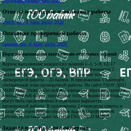
geo-8-klass-variant-mcko-2026
Ответы и критерии оценивания работы
kriterii_geo_8_klass_mcko_2026
Описание проверочной работы
opisanie_geo_8_klass_mcko_2026
Порядок оценивания выполнения отдельных заданий
Верное выполнение каждого из заданий 1–3, 5–9, 12–17
оценивается 1 баллом; заданий 4, 10 и 11 оценивается 2
баллами. Максимальный балл за выполнение всей
проверочной работы – 20 баллов. В приложении 1 приведён
обобщённый план проверочной работы. На сайте ГАОУ ДПО
МЦКО http://demo.mcko.ru/test/ размещены образцы заданий в
компьютерной форме, примерные типы и форматы которых
могут быть представлены в отдельных вариантах
проверочной работы. В приложении 2 приведены ответы и
указания к оцениванию образцов заданий проверочной
работы, представленных на сайте ГАОУ ДПО МЦКО.
Задания и ответы для демоверсии