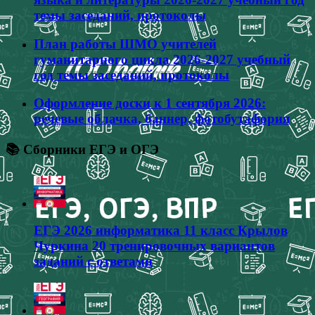
темы заседаний, протоколы
План работы ШМО учителей
гуманитарного цикла 2026-2027 учебный
год темы заседаний, протоколы
Оформление доски к 1 сентября 2026:
речевые облачка, баннер, фотобутафория
📚 Сборники ЕГЭ и ОГЭ
ЕГЭ 2026 информатика 11 класс Крылов
Чуркина 20 тренировочных вариантов
заданий с ответами