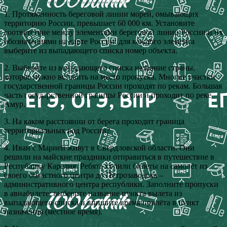
1. Протяжённость береговой линии морей, омывающих
территорию России, превышает 60 000 км. Установите
соответствие между элементами береговой линии России и их
обозначениями на карте России: для каждого элемента
выберите из выпадающего списка номер объекта.
2. Выберите из выпадающего списка название страны,
которое нужно вставить на место пропуска. Многие участки
государственной границы России проходят по рекам. Большая
часть государственной границы России и проходит по реке
Амур.
3. На каком расстоянии от берега проходит граница
территориальных вод России?
4. Иван с Марией живут в Свердловской области. Они
решили на майские праздники отправиться в путешествие в
Республику Карелия. Ребята купили билеты на самолёт из
своего областного центра до Петрозаводска –
административного центра республики. Заполните пропуски
в авиабилете: выберите название пункта вылета из
выпадающего списка и впишите время прилёта в пункт
назначения (местное время).