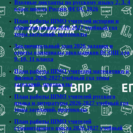
Входные диктанты по русскому языку 2, 3, 4
класс школа России ФГОС 2026
План работы ШМО учителей истории и
обществознания 2026-2027 учебный год
темы заседаний, протоколы
Заключительный этап 2026 задания и
ответы олимпиады школьников ВСОШ для
9, 10, 11 класса
План работы ШМО учителей математики и
физики 2026-2027 учебный год темы
заседаний, протоколы
План работы ШМО учителей русского
языка и литературы 2026-2027 учебный год
темы заседаний, протоколы
План работы ШМО учителей
гуманитарного цикла 2026-2027 учебный