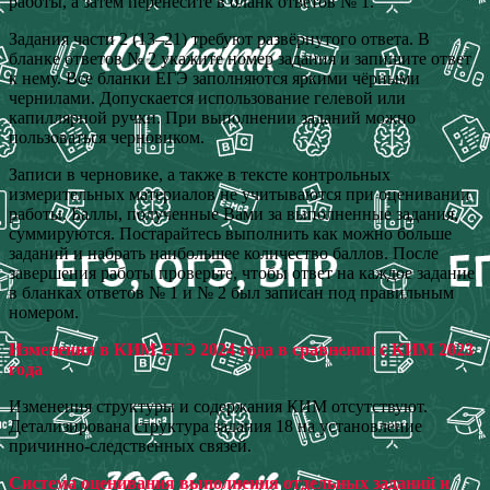
работы, а затем перенесите в бланк ответов № 1.
Задания части 2 (13–21) требуют развёрнутого ответа. В
бланке ответов № 2 укажите номер задания и запишите ответ
к нему. Все бланки ЕГЭ заполняются яркими чёрными
чернилами. Допускается использование гелевой или
капиллярной ручки. При выполнении заданий можно
пользоваться черновиком.
Записи в черновике, а также в тексте контрольных
измерительных материалов не учитываются при оценивании
работы. Баллы, полученные Вами за выполненные задания,
суммируются. Постарайтесь выполнить как можно больше
заданий и набрать наибольшее количество баллов. После
завершения работы проверьте, чтобы ответ на каждое задание
в бланках ответов № 1 и № 2 был записан под правильным
номером.
Изменения в КИМ ЕГЭ 2024 года в сравнении с КИМ 2023
года
Изменения структуры и содержания КИМ отсутствуют.
Детализирована структура задания 18 на установление
причинно-следственных связей.
Система оценивания выполнения отдельных заданий и