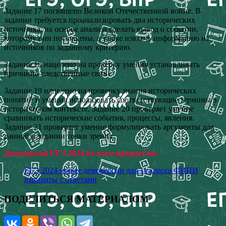
Задание 17 посвящено Великой Отечественной войне. В
задании требуется проанализировать два исторических
источника, на основе анализа сделать вывод о событии,
которому они посвящены, а также извлечь информацию из
источников по заданному критерию.
Задание 18 нацелено на проверку умения устанавливать
причинно-следственные связи.
Задание 19 нацелено на проверку знания исторических
понятий и умения использовать соответствующие термины в
историческом контексте. Задание 20 проверяет умение
сравнивать исторические события, процессы, явления.
Задание 21 проверяет умение формулировать аргументы для
данной в задании точки зрения.
Демоверсии ЕГЭ 2024 по всем предметам:
ЕГЭ 2024 новые демоверсии для 11 класса ФИПИ
варианты с ответами
ПОДЕЛИТЬСЯ МАТЕРИАЛОМ