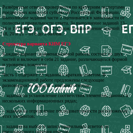
Развёрнутые ответы проверяются по критериям экспертами
предметных комиссий субъектов Российской Федерации.
Выполнение заданий части 2 оценивается в зависимости от
полноты и правильности ответа. За выполнение заданий 13–
16 и 19 ставится от 0 до 2 баллов; за выполнение заданий 17,
18, 20 и 21 – от 0 до 3 баллов.
Структура варианта КИМ ЕГЭ
Каждый вариант экзаменационной работы состоит из двух
частей и включает в себя 21 задание, различающихся формой
и уровнем сложности.
Часть 1 содержит 12 заданий с кратким ответом. В
экзаменационной работе предложены следующие
разновидности заданий с кратким ответом:
– задания на установление соответствия элементов, данных в
нескольких информационных рядах;
– задания на определение последовательности расположения
этих элементов;
– задания на выбор и запись правильных ответов из
предложенного перечня ответов;