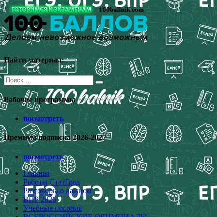
Перейти
к
содержимому
Найти материал:
Поиск
для:
Рабочие программы
посмотреть
Премиум подписка 2026-2027
посмотреть
Главная
Работы СтатГрад
Разговоры о важном
ВПР 2026
Учебные пособия
ВСЕРОССИЙСКИЕ ОЛИМПИАДЫ