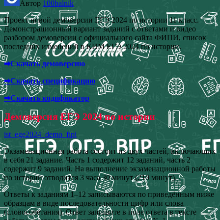
Автор
100balnik
Проект новой демоверсии ЕГЭ 2024 по истории 11 класс.
Демонстрационный вариант заданий с ответами и видео
разбором демоверсии с официального сайта ФИПИ, список
последних изменений в КИМ ЕГЭ 2024 по истории.
➡Скачать демоверсию
➡Скачать спецификацию
➡Скачать кодификатор
Демоверсия ЕГЭ 2024 по истории
ist_ege2024_demo_fipi
Экзаменационная работа состоит из двух частей, включающих
в себя 21 задание. Часть 1 содержит 12 заданий, часть 2
содержит 9 заданий. На выполнение экзаменационной работы
по истории отводится 3 часа 30 минут (210 минут).
Ответы к заданиям 1–12 записываются по приведённым ниже
образцам в виде последовательности цифр или слова
(словосочетания). Ответ запишите в поле ответа в тексте