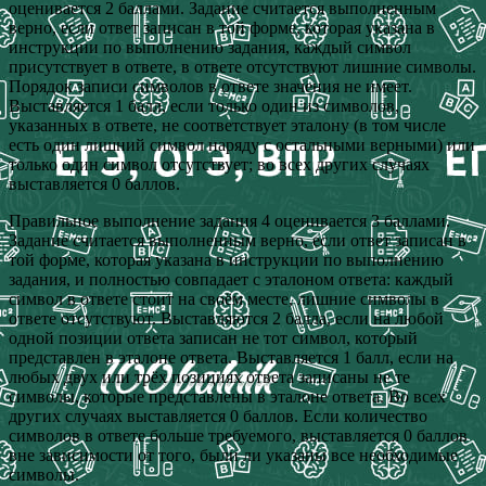
оценивается 2 баллами. Задание считается выполненным
верно, если ответ записан в той форме, которая указана в
инструкции по выполнению задания, каждый символ
присутствует в ответе, в ответе отсутствуют лишние символы.
Порядок записи символов в ответе значения не имеет.
Выставляется 1 балл, если только один из символов,
указанных в ответе, не соответствует эталону (в том числе
есть один лишний символ наряду с остальными верными) или
только один символ отсутствует; во всех других случаях
выставляется 0 баллов.
Правильное выполнение задания 4 оценивается 3 баллами.
Задание считается выполненным верно, если ответ записан в
той форме, которая указана в инструкции по выполнению
задания, и полностью совпадает с эталоном ответа: каждый
символ в ответе стоит на своём месте, лишние символы в
ответе отсутствуют. Выставляются 2 балла, если на любой
одной позиции ответа записан не тот символ, который
представлен в эталоне ответа. Выставляется 1 балл, если на
любых двух или трёх позициях ответа записаны не те
символы, которые представлены в эталоне ответа. Во всех
других случаях выставляется 0 баллов. Если количество
символов в ответе больше требуемого, выставляется 0 баллов
вне зависимости от того, были ли указаны все необходимые
символы.