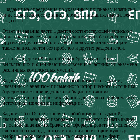
– задания на определение по указанным признакам и запись в
виде слова (словосочетания) термина, названия, имени, века,
года и т.п.
Ответ на задания части 1 даётся соответствующей записью в
виде последовательности цифр, записанных без пробелов и
других разделителей или слова (словосочетания), которое
также записывается без пробелов и других разделителей.
Часть 2 содержит 9 заданий с развёрнутым ответом,
выявляющих и оценивающих освоение участниками экзамена
различных комплексных умений.
Задания 13 и 14 представляют собой комплекс заданий,
связанных с анализом письменного исторического источника
(предполагают проведение атрибуции источника,
привлечение исторических знаний для анализа проблематики
источника, извлечение информации).
Задания 15 и 16 представляют собой комплекс заданий,
связанных с анализом изображений (требуется сделать вывод
на основе анализа изображения, сформулировать объяснение
сделанного вывода, исходя из знаний по истории культуры
выбрать изображение и указать связанный с ним факт).