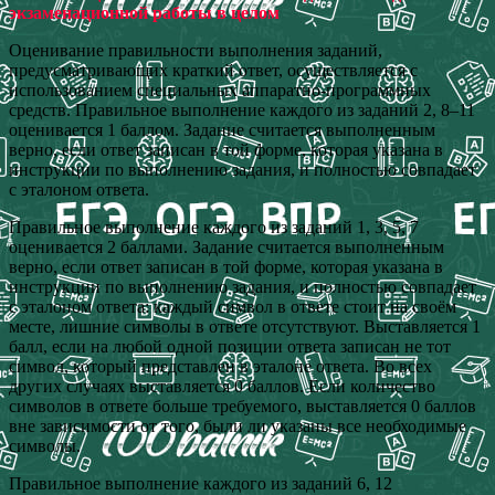
экзаменационной работы в целом
Оценивание правильности выполнения заданий,
предусматривающих краткий ответ, осуществляется с
использованием специальных аппаратно-программных
средств. Правильное выполнение каждого из заданий 2, 8–11
оценивается 1 баллом. Задание считается выполненным
верно, если ответ записан в той форме, которая указана в
инструкции по выполнению задания, и полностью совпадает
с эталоном ответа.
Правильное выполнение каждого из заданий 1, 3, 5, 7
оценивается 2 баллами. Задание считается выполненным
верно, если ответ записан в той форме, которая указана в
инструкции по выполнению задания, и полностью совпадает
с эталоном ответа: каждый символ в ответе стоит на своём
месте, лишние символы в ответе отсутствуют. Выставляется 1
балл, если на любой одной позиции ответа записан не тот
символ, который представлен в эталоне ответа. Во всех
других случаях выставляется 0 баллов. Если количество
символов в ответе больше требуемого, выставляется 0 баллов
вне зависимости от того, были ли указаны все необходимые
символы.
Правильное выполнение каждого из заданий 6, 12