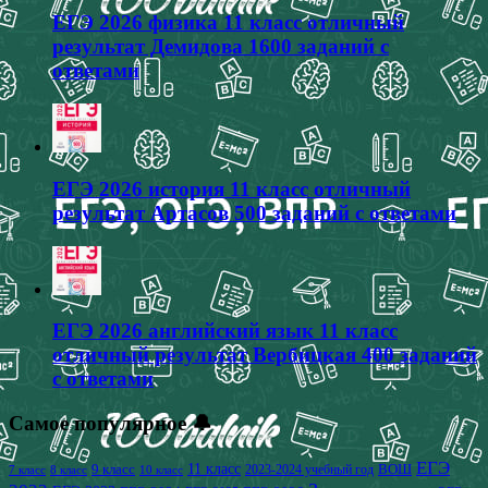
ЕГЭ 2026 физика 11 класс отличный
результат Демидова 1600 заданий с
ответами
ЕГЭ 2026 история 11 класс отличный
результат Артасов 500 заданий с ответами
ЕГЭ 2026 английский язык 11 класс
отличный результат Вербицкая 400 заданий
с ответами
Самое популярное 🔔
ЕГЭ
9 класс
11 класс
2023-2024 учебный год
ВОШ
7 класс
8 класс
10 класс