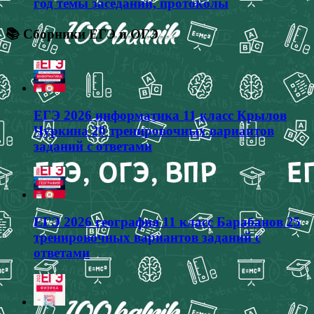
год темы заседаний, протоколы
📚 Сборники ЕГЭ и ОГЭ
ЕГЭ 2026 информатика 11 класс Крылов
Чуркина 20 тренировочных вариантов
заданий с ответами
ЕГЭ 2026 география 11 класс Барабанов 25
тренировочных вариантов заданий с
ответами