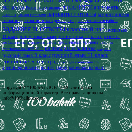
2022
Задания
ЕГЭ 2023
ЕГЭ 2024
ЕГЭ 2026
ЕГЭ 2025
ОГЭ
ОГЭ 2022
аргументы
ФИПИ
ФГОС
2025
Россия - мои горизонты
ОГЭ 2026
варианты и ответы
всероссийская
вариант
вариант с ответами
олимпиада школьников
демоверсия
диагностическая работа
задания и ответы
классный час
литература
математика 11 класс
ответы
11 класс
математика 9 класс
профильный уровень
рабочая
проверочная работа
проблема текста
разговоры о важном
программа на 2022-2023
решу ЕГЭ
русский язык 11 класс
русский язык 9 класс
сочинение егэ
статград
текст для сочинения егэ
тренировочные варианты
тренировочный вариант
Copyright © "100 БАЛЛОВ" 2026 сайт носит
информационный характер. Все права защищены
info@100ballnik.com