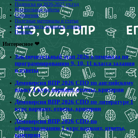
Подписка на 2026-2027 уч.год
Контрольные работы
Сочинения
Полезные материалы и статьи
Как получить задания и ответы
Помощь
Интересное ❤
Заключительный этап 2026 олимпиада по
программированию 9, 10, 11 класса задания
и ответы
Демоверсия ВПР 2026 СПО по английскому
языку 1 курс вариант, ответы, критерии
Демоверсия ВПР 2026 СПО по литературе 1
курс вариант, ответы, критерии
Демоверсия ВПР 2026 СПО по
обществознанию 1 курс вариант, ответы,
критерии