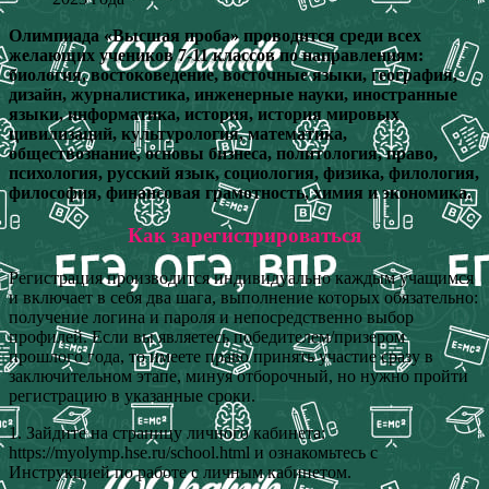
Олимпиада «Высшая проба» проводится среди всех
желающих учеников 7-11 классов по направлениям:
биология, востоковедение, восточные языки, география,
дизайн, журналистика, инженерные науки, иностранные
языки, информатика, история, история мировых
цивилизаций, культурология, математика,
обществознание, основы бизнеса, политология, право,
психология, русский язык, социология, физика, филология,
философия, финансовая грамотность, химия и экономика.
Как зарегистрироваться
Регистрация производится индивидуально каждым учащимся
и включает в себя два шага, выполнение которых обязательно:
получение логина и пароля и непосредственно выбор
профилей. Если вы являетесь победителем/призером
прошлого года, то имеете право принять участие сразу в
заключительном этапе, минуя отборочный, но нужно пройти
регистрацию в указанные сроки.
1. Зайдите на страницу личного кабинета:
https://myolymp.hse.ru/school.html и ознакомьтесь с
Инструкцией по работе с личным кабинетом.