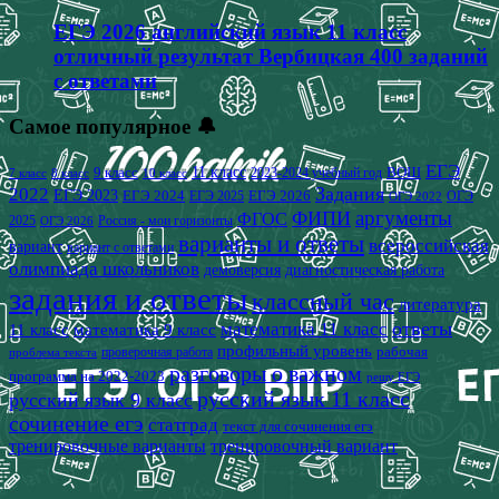
ЕГЭ 2026 английский язык 11 класс
отличный результат Вербицкая 400 заданий
с ответами
Самое популярное 🔔
ЕГЭ
9 класс
11 класс
2023-2024 учебный год
ВОШ
7 класс
8 класс
10 класс
2022
Задания
ЕГЭ 2023
ЕГЭ 2024
ЕГЭ 2026
ЕГЭ 2025
ОГЭ
ОГЭ 2022
аргументы
ФИПИ
ФГОС
2025
Россия - мои горизонты
ОГЭ 2026
варианты и ответы
всероссийская
вариант
вариант с ответами
олимпиада школьников
демоверсия
диагностическая работа
задания и ответы
классный час
литература
математика 11 класс
ответы
11 класс
математика 9 класс
профильный уровень
рабочая
проверочная работа
проблема текста
разговоры о важном
программа на 2022-2023
решу ЕГЭ
русский язык 11 класс
русский язык 9 класс
сочинение егэ
статград
текст для сочинения егэ
тренировочные варианты
тренировочный вариант