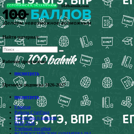
Перейти
к
содержимому
Найти материал:
Поиск
для:
Рабочие программы
посмотреть
Премиум подписка 2026-2027
посмотреть
Главная
Работы СтатГрад
Разговоры о важном
ВПР 2026
Учебные пособия
ВСЕРОССИЙСКИЕ ОЛИМПИАДЫ