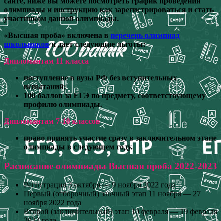
сайте, ниже вы можете посмотреть график проведения
олимпиады и инструкцию как зарегистрироваться и стать
участником данной олимпиады.
«Высшая проба» включена в
перечень олимпиад
школьников
и дает следующие льготы:
Дипломантам 11 класса
поступление в вузы РФ без вступительных
испытаний;
100 баллов за ЕГЭ по предмету, соответствующему
профилю олимпиады.
Дипломантам 7-10 классов
право принять участие сразу в заключительном этапе
олимпиады в следующем году.
Расписание олимпиады Высшая проба 2022-2023
Регистрация 3 октября — 9 ноября 2022 года
Первый (отборочный) заочный этап 11 ноября — 27
ноября 2022 года
Второй (заключительный) этап 10 февраля — 19 февраля
2023 года