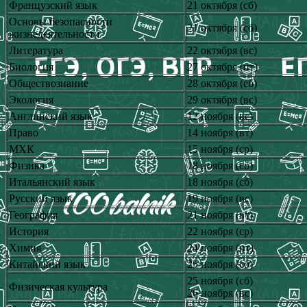
Французский язык
21 октября (сб)
Основы безопасности
21 октября (сб)
жизнедеятельности
Литература
22 октября (вс)
Биология
27 октября (пт)
Обществознание
28 октября (сб)
Экология
29 октября (вс)
Английский язык
12 ноября (вс)
Право
14 ноября (вт)
МХК
15 ноября (ср)
Физика
18 ноября (сб)
Итальянский язык
18 ноября (сб)
Русский язык
19 ноября (вс)
География
21 ноября (вт)
История
22 ноября (ср)
Химия
24 ноября (пт)
Китайский язык
25 ноября (сб)
25 ноября (сб)
Физическая культура
26 ноября (вс)