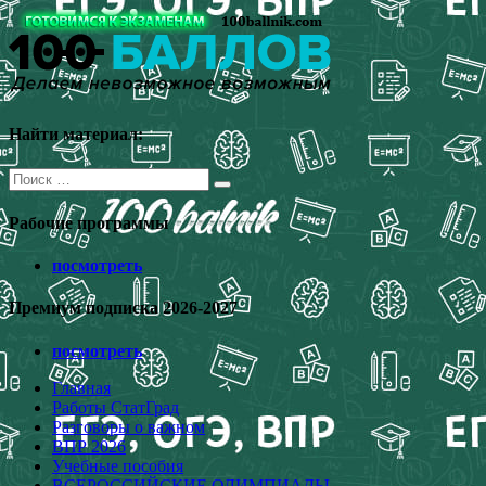
Перейти
к
содержимому
Найти материал:
Поиск
для:
Рабочие программы
посмотреть
Премиум подписка 2026-2027
посмотреть
Главная
Работы СтатГрад
Разговоры о важном
ВПР 2026
Учебные пособия
ВСЕРОССИЙСКИЕ ОЛИМПИАДЫ