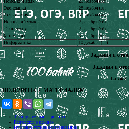
Немецкий язык
26 ноября (вс)
Экономика
28 ноября (вт)
Астрономия
30 ноября (чт)
Испанский язык
2 декабря (сб)
Технология
2 декабря (сб)
Математика
3 декабря (вс)
Информатика
10 декабря (вс)
Задания и отв
Задания и отв
Также 
ПОДЕЛИТЬСЯ МАТЕРИАЛОМ
Тренировочные варианты
Разговоры о важном
Итоговое устное собеседование