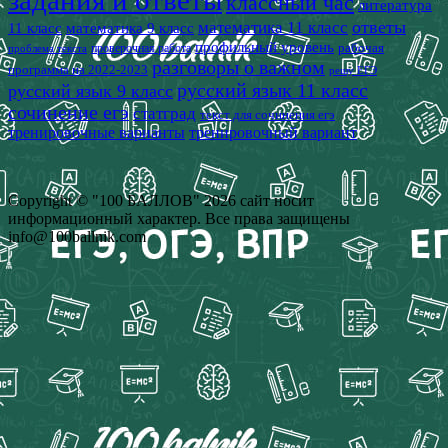
задания и ответы
классный час
литература
математика 11 класс
ответы
11 класс
математика 9 класс
профильный уровень
рабочая
проверочная работа
проблема текста
разговоры о важном
программа на 2022-2023
решу ЕГЭ
русский язык 11 класс
русский язык 9 класс
сочинение егэ
статград
текст для сочинения егэ
тренировочные варианты
тренировочный вариант
Copyright © "100 БАЛЛОВ" 2026 сайт носит
информационный характер. Все права защищены
info@100ballnik.com