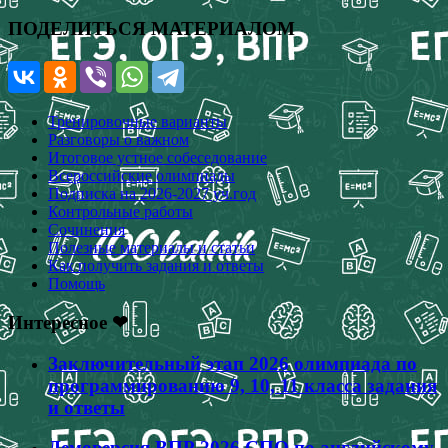
ПОДЕЛИТЬСЯ МАТЕРИАЛОМ
Тренировочные варианты
Разговоры о важном
Итоговое устное собеседование
Всероссийские олимпиады
Подписка на 2026-2027 уч.год
Контрольные работы
Сочинения
Полезные материалы и статьи
Как получить задания и ответы
Помощь
Интересное ❤
Заключительный этап 2026 олимпиада по
программированию 9, 10, 11 класса задания
и ответы
Демоверсия ВПР 2026 СПО по английскому