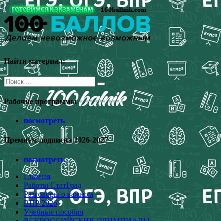
Перейти
к
содержимому
Найти материал:
Поиск
для:
Рабочие программы
посмотреть
Премиум подписка 2026-2027
посмотреть
Главная
Работы СтатГрад
Разговоры о важном
ВПР 2026
Учебные пособия
ВСЕРОССИЙСКИЕ ОЛИМПИАДЫ