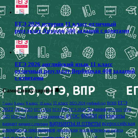
ЕГЭ 2026 история 11 класс отличный
результат Артасов 500 заданий с ответами
ЕГЭ 2026 английский язык 11 класс
отличный результат Вербицкая 400 заданий
с ответами
Самое популярное 🔔
ЕГЭ
9 класс
11 класс
2023-2024 учебный год
ВОШ
7 класс
8 класс
10 класс
2022
Задания
ЕГЭ 2023
ЕГЭ 2024
ЕГЭ 2026
ЕГЭ 2025
ОГЭ
ОГЭ 2022
аргументы
ФИПИ
ФГОС
2025
Россия - мои горизонты
ОГЭ 2026
варианты и ответы
всероссийская
вариант
вариант с ответами
олимпиада школьников
демоверсия
диагностическая работа