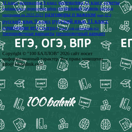
математика 11 класс
ответы
11 класс
математика 9 класс
профильный уровень
рабочая
проверочная работа
проблема текста
разговоры о важном
программа на 2022-2023
решу ЕГЭ
русский язык 11 класс
русский язык 9 класс
сочинение егэ
статград
текст для сочинения егэ
тренировочные варианты
тренировочный вариант
Copyright © "100 БАЛЛОВ" 2026 сайт носит
информационный характер. Все права защищены
info@100ballnik.com