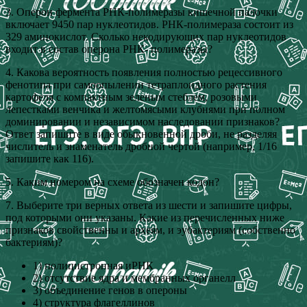
3. Оперон фермента РНК-полимеразы кишечной палочки
включает 9450 пар нуклеотидов. РНК-полимераза состоит из
329 аминокислот. Сколько некодирующих пар нуклеотидов
входит в состав оперона РНК- полимеразы?
4. Какова вероятность появления полностью рецессивного
фенотипа при самоопылении тетраплоидного растения
картофеля с компактным зеленым стеблем, розовыми
лепестками венчика и желтомясыми клубнями при полном
доминировании и независимом наследовании признаков?
Ответ запишите в виде обыкновенной дроби, не разделяя
числитель и знаменатель дробной чертой (например, 1/16
запишите как 116).
5. Каким номером на схеме обозначен кодон?
7. Выберите три верных ответа из шести и запишите цифры,
под которыми они указаны. Какие из перечисленных ниже
признаков свойственны и археям, и эубактериям (собственно
бактериям)?
1) полицистронная иРНК
2) отсутствие ядра и мембранных органелл
3) объединение генов в опероны
4) структура флагеллинов