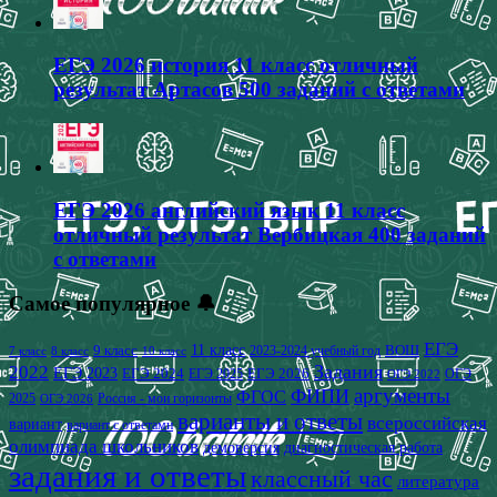
ЕГЭ 2026 история 11 класс отличный
результат Артасов 500 заданий с ответами
ЕГЭ 2026 английский язык 11 класс
отличный результат Вербицкая 400 заданий
с ответами
Самое популярное 🔔
ЕГЭ
9 класс
11 класс
2023-2024 учебный год
ВОШ
7 класс
8 класс
10 класс
2022
Задания
ЕГЭ 2023
ЕГЭ 2024
ЕГЭ 2026
ЕГЭ 2025
ОГЭ
ОГЭ 2022
аргументы
ФИПИ
ФГОС
2025
Россия - мои горизонты
ОГЭ 2026
варианты и ответы
всероссийская
вариант
вариант с ответами
олимпиада школьников
демоверсия
диагностическая работа
задания и ответы
классный час
литература