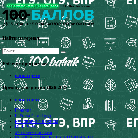
Перейти
к
содержимому
Найти материал:
Поиск
для:
Рабочие программы
посмотреть
Премиум подписка 2026-2027
посмотреть
Главная
Работы СтатГрад
Разговоры о важном
ВПР 2026
Учебные пособия
ВСЕРОССИЙСКИЕ ОЛИМПИАДЫ