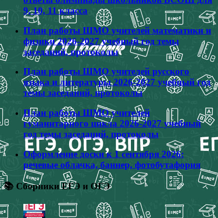
9, 10, 11 класса
План работы ШМО учителей математики и
физики 2026-2027 учебный год темы
заседаний, протоколы
План работы ШМО учителей русского
языка и литературы 2026-2027 учебный год
темы заседаний, протоколы
План работы ШМО учителей
гуманитарного цикла 2026-2027 учебный
год темы заседаний, протоколы
Оформление доски к 1 сентября 2026:
речевые облачка, баннер, фотобутафория
📚 Сборники ЕГЭ и ОГЭ