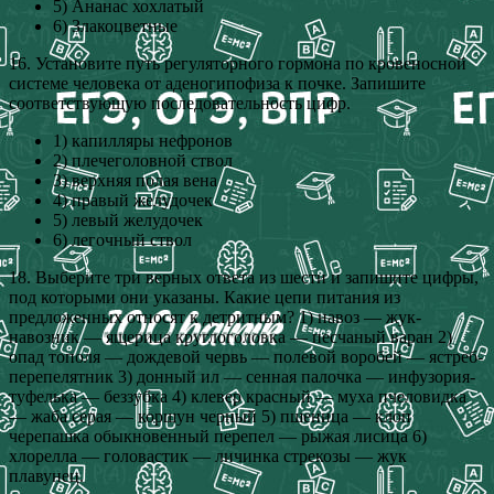
5) Ананас хохлатый
6) Злакоцветные
16. Установите путь регуляторного гормона по кровеносной
системе человека от аденогипофиза к почке. Запишите
соответствующую последовательность цифр.
1) капилляры нефронов
2) плечеголовной ствол
3) верхняя полая вена
4) правый желудочек
5) левый желудочек
6) легочный ствол
18. Выберите три верных ответа из шести и запишите цифры,
под которыми они указаны. Какие цепи питания из
предложенных относят к детритным? 1) навоз — жук-
навозник — ящерица круглоголовка — песчаный варан 2)
опад тополя — дождевой червь — полевой воробей — ястреб-
перепелятник 3) донный ил — сенная палочка — инфузория-
туфелька — беззубка 4) клевер красный — муха пчеловидка
— жаба серая — коршун черный 5) пшеница — клоп
черепашка обыкновенный перепел — рыжая лисица 6)
хлорелла — головастик — личинка стрекозы — жук
плавунец.