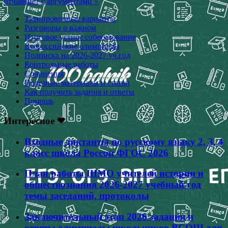
отчаяние? с аргументами »
Тренировочные варианты
Разговоры о важном
Итоговое устное собеседование
Всероссийские олимпиады
Подписка на 2026-2027 уч.год
Контрольные работы
Сочинения
Полезные материалы и статьи
Как получить задания и ответы
Помощь
Интересное ❤
Входные диктанты по русскому языку 2, 3, 4
класс школа России ФГОС 2026
План работы ШМО учителей истории и
обществознания 2026-2027 учебный год
темы заседаний, протоколы
Заключительный этап 2026 задания и
ответы олимпиады школьников ВСОШ для