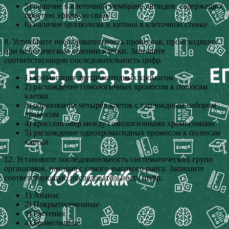
5) наличие в клеточной мембране липидов, содержащих
простую эфирную связь
6) наличие целлюлозы и хитина в клеточной стенке
8. Установите последовательность процессов, происходящих
при мейотическом делении клетки. Запишите
соответствующую последовательность цифр.
1) конъюгация двухроматидных хромосом
2) расхождение гомологичных хромосом к полюсам
клетки
3) образование четырёх клеток с гаплоидным набором
хромосом
4) кроссинговер между гомологичными хромосомами
5) расхождение однохроматидных хромосом к полюсам
клетки
12. Установите последовательность систематических групп
организмов, начиная с самого высокого ранга. Запишите
соответствующую последовательность цифр.
1) Ананас
2) Покрытосеменные
3) Растения
4) Бромелиевые