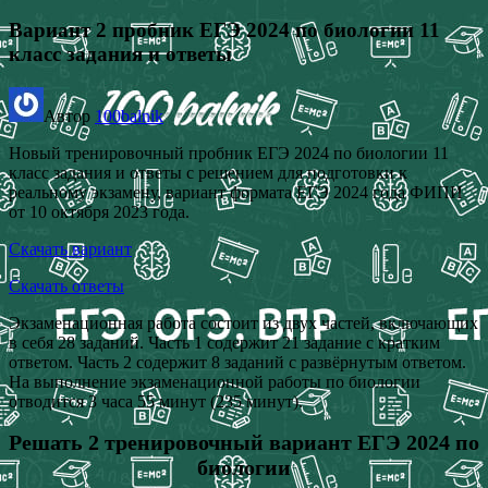
Вариант 2 пробник ЕГЭ 2024 по биологии 11
класс задания и ответы
Автор
100balnik
Новый тренировочный пробник ЕГЭ 2024 по биологии 11
класс задания и ответы с решением для подготовки к
реальному экзамену, вариант формата ЕГЭ 2024 года ФИПИ
от 10 октября 2023 года.
Скачать вариант
Скачать ответы
Экзаменационная работа состоит из двух частей, включающих
в себя 28 заданий. Часть 1 содержит 21 задание с кратким
ответом. Часть 2 содержит 8 заданий с развёрнутым ответом.
На выполнение экзаменационной работы по биологии
отводится 3 часа 55 минут (235 минут).
Решать 2 тренировочный вариант ЕГЭ 2024 по
биологии