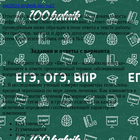
ege2024-probnik-bio-var2
Ответом к заданиям части 1 является последовательность
цифр, число или слово (словосочетание). Ответ запишите по
приведённым ниже образцам в поле ответа в тексте работы
без пробелов, запятых и других дополнительных символов, а
затем перенесите в бланк ответов №1.
Задания и ответы с варианта
1. Рассмотрите таблицу «Биология – комплексная наука».
Запишите в ответе пропущенный термин, обозначенный
вопросительным знаком. Наука о клетке.
2. В исследовании ученый измерял параметры тела клопа-
вредной черепашки по мере линек личинки. Как изменяется в
процессе развития личинок суммарная площадь трахей и
количество сегментов в грудном отделе? Для каждой
величины определите соответствующий характер ее
изменения:
1) увеличится
2) уменьшится
3) не изменится