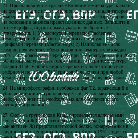
21. Проанализируйте график «Влияние температуры кладки
на формирование пола у эмбрионов черепах и аллигаторов».
Выберите все утверждения, которые можно сформулировать
на основании анализа представленных данных. Запишите в
ответе цифры, под которыми указаны выбранные
утверждения. 1) У красноухой черепахи (Trachemys)
температурный диапазон рождения самцов уже, чем у
грифовой черепахи (Macroclemys) 2) Наибольшее число
самцов появляется у обоих видов при температуре кладки
26°С. 3) У красноухой черепахи при температуре кладки 26-28
оС из яиц вылупляются только самцы. 4) При температуре
кладки 31 оС у обоих видов черепах и у аллигаторов все
эмбрионы погибают. 5) У грифовой черепахи при любой
температуре кладки самцов рождается меньше, чем самок.
24. На микрофотографии изображен фаг Т2, заражающий и
убивающий кишечную палочку E.coli. Каков минимальный
набор компонентов, необходимых для обеспечения его
функционирования?
27. Система групп крови Кидд определяется аллельными
генами Ikα и Ikβ. Антигенная система Кидда (также известная
как антиген Jk) представляет собой белки, обнаруженные в
группе крови женщины по фамилии Кидд в 1951 году; эти
беки действуют как антигены, т. е. обладают способностью