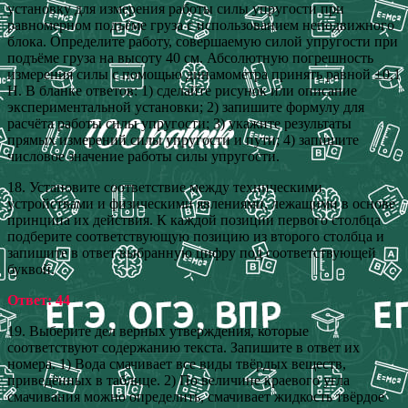
установку для измерения работы силы упругости при
равномерном подъёме груза с использованием неподвижного
блока. Определите работу, совершаемую силой упругости при
подъёме груза на высоту 40 см. Абсолютную погрешность
измерения силы с помощью динамометра принять равной ±0,1
Н. В бланке ответов: 1) сделайте рисунок или описание
экспериментальной установки; 2) запишите формулу для
расчёта работы силы упругости; 3) укажите результаты
прямых измерений силы упругости и пути; 4) запишите
числовое значение работы силы упругости.
18. Установите соответствие между техническими
устройствами и физическими явлениями, лежащими в основе
принципа их действия. К каждой позиции первого столбца
подберите соответствующую позицию из второго столбца и
запишите в ответ выбранную цифру под соответствующей
буквой.
Ответ: 44
19. Выберите дел верных утверждения, которые
соответствуют содержанию текста. Запишите в ответ их
номера. 1) Вода смачивает все виды твёрдых веществ,
приведённых в таблице. 2) По величине краевого угла
смачивания можно определить, смачивает жидкость твёрдое