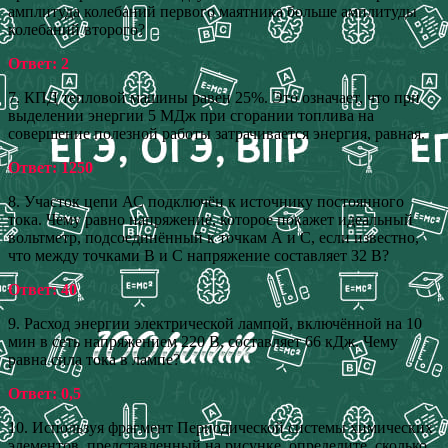
амплитуда колебаний первого маятника больше амплитуды
колебаний второго?
Ответ: 2
7. КПД тепловой машины равен 25%. Это означает, что при
выделении энергии 5 МДж при сгорании топлива на
совершение полезной работы затрачивается энергия, равная.
Ответ: 1250
8. Участок цепи АС подключён к источнику постоянного
тока. Чему равно напряжение, которое покажет идеальный
вольтметр, подсоединённый к точкам А и С, если известно,
что между точками В и С напряжение составляет 32 В?
Ответ: 40
9. Расход энергии электрической лампой, включённой на 10
мин в сеть напряжением 220 В, составляет 66 кДж. Чему
равна сила тока в лампе?
Ответ: 0,5
10. Используя фрагмент Периодической системы химических
элементов, представленный на рисунке, определите, сколько