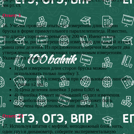
мм рт. ст.
Ответ: 3
16. Ученик проводит опыты по измерению длин сторон
бруска в форме прямоугольного параллелепипеда. Известно,
что длины сторон не превышают 200 мм. Имеются три
линейки (см. рис.), погрешность измерения для каждой из них
равна цене деления. Из предложенного перечня выберите два
утверждения, соответствующих проводимым измерениям.
Укажите их номера.
1) Для измерения длин сторон бруска можно
использовать только линейку 3.
2) Погрешность измерения при использовании линейки
2 равна ±2 мм.
3) Цена деления линейки 3 равна 0,005 м.
4) Линейка 1 имеет наибольший предел измерения.
5) Наибольшая точность измерения может быть
получена при использовании линейки 3.
Ответ: 23
17. Используя штатив с муфтой, неподвижный блок, нить,
один груз и динамометр, соберите экспериментальную