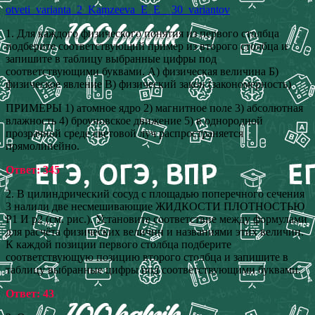
otveti_varianta_2_Kamzeeva_E_E__30_variantov
1. Для каждого физического понятия из первого столбца
подберите соответствующий пример из второго столбца и
запишите в таблицу выбранные цифры под
соответствующими буквами. А) физическая величина Б)
физическое явление В) физический закон (закономерность)
ПРИМЕРЫ 1) атомное ядро 2) магнитное поле 3) абсолютная
влажность 4) броуновское движение 5) в однородной
прозрачной среде световой луч распространяется
прямолинейно.
Ответ: 345
2. В цилиндрический сосуд с площадью поперечного сечения
3 налили две несмешивающие ЖИДКОСТИ ПЛОТНОСТЬЮ
Р1 И р2 (см. рис.). Установите соответствие между формулами
для расчёта физических величин и названиями этих величин.
К каждой позиции первого столбца подберите
соответствующую позицию второго столбца и запишите в
таблицу выбранные цифры под соответствующими буквами.
Ответ: 43