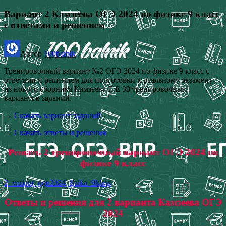
Вариант 2 Камзеева ОГЭ 2024 по физике 9 класс
с ответами и решением
Автор
100balnik
Тренировочный вариант №2 ОГЭ 2024 по физике 9 класс с
ответами и решением для подготовки к реальному экзамену
из нового сборника Камзеева Е.Е 30 тренировочных
вариантов заданий.
→
Скачать вариант заданий
→
Скачать ответы и решения
Решать 2 тренировочный вариант ОГЭ 2024 по
физике 9 класс
2_variant_oge2024_fizika_9klass
Ответы и решения для 2 варианта Камзеева ОГЭ
2024