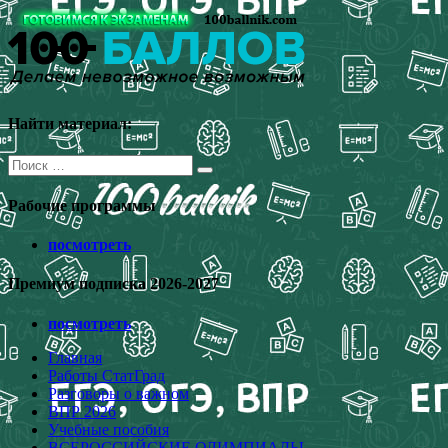
Перейти
к
содержимому
Найти материал:
Поиск
для:
Рабочие программы
посмотреть
Премиум подписка 2026-2027
посмотреть
Главная
Работы СтатГрад
Разговоры о важном
ВПР 2026
Учебные пособия
ВСЕРОССИЙСКИЕ ОЛИМПИАДЫ