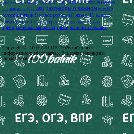
профильный уровень
рабочая
проверочная работа
проблема текста
разговоры о важном
программа на 2022-2023
решу ЕГЭ
русский язык 11 класс
русский язык 9 класс
сочинение егэ
статград
текст для сочинения егэ
тренировочные варианты
тренировочный вариант
Copyright © "100 БАЛЛОВ" 2026 сайт носит
информационный характер. Все права защищены
info@100ballnik.com