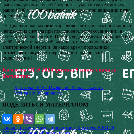
выстрела догонит пулю? Скорость звука в воздухе принять
равной 340 м/с. Сопротивлением воздуха при движении пули
пренебречь.
25. Два одинаковых резистора включаются в сеть постоянного
напряжения сначала при последовательном соединении, а
затем при параллельном. При последовательном подключении
за 60 с резисторы потребляют некоторое количество
электрической энергии. За какое время проводники
потребляют такую же энергию при параллельном
подключении?
Камзеева ОГЭ 2024 физика 9 класс скачать
бесплатно:
Камзеева ОГЭ 2024 физика 9 класс скачать
бесплатно 30 вариантов
ПОДЕЛИТЬСЯ МАТЕРИАЛОМ
вариант с ответами
задания и ответы
Камзеева Е.Е
ОГЭ
2024
тренировочный вариант огэ