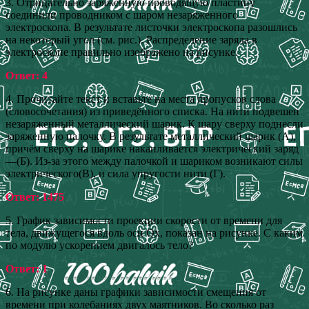
3. Отрицательно заряженную проводящую пластину
соединили проводником с шаром незаряженного
электроскопа. В результате листочки электроскопа разошлись
на некоторый угол (см. рис.). Распределение заряда в
электроскопе правильно изображено на рисунке.
Ответ: 4
4. Прочитайте текст и вставьте на места пропусков слова
(словосочетания) из приведённого списка. На нити подвешен
незаряженный металлический шарик. К шару сверху поднесли
заряженную палочку. В результате металлический шарик (А),
причём сверху на шарике накапливается электрический заряд
—(Б). Из-за этого между палочкой и шариком возникают силы
электрического(В), и сила упругости нити (Г).
Ответ: 1475
5. График зависимости проекции скорости от времени для
тела, движущегося вдоль оси Ох, показан на рисунке. С каким
по модулю ускорением двигалось тело?
Ответ: 1
6. На рисунке даны графики зависимости смещения от
времени при колебаниях двух маятников. Во сколько раз