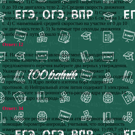
их номера. 1) С наибольшей средней скоростью на участке от
0 до 10 см двигалось тело 2. 2) Средняя скорость движения
тела 1 на участке от 0 до 10 см равна 1 см/с. 3) Средняя
скорость движения тела 3 на участке от 0 до 6 см равна 1,4 см/
с. 4) С наименьшей средней скоростью на участке от 0 до 10
см двигалось тело 3. 5) За первые три секунды движения
наибольший путь прошло тело 1.
Ответ: 12
14. На рисунке представлен фрагмент Периодической
системы химических элементов. Используя таблицу, из
предложенного перечня выберите два верных утверждения.
Укажите их номера. 1) Ядро кислорода содержит 16
нейтронов. 2) Ядро положительного иона кислорода содержит
9 протонов. 3) Ядро любого изотопа бора содержит 5
протонов. 4) Нейтральный атом лития содержит 3 электрона.
5) В результате электронного бета-распада ядра углерода-14
образуется ядро кислорода-16.
Ответ: 34
15. Запишите результат измерения атмосферного давления с
помощью барометра-анероида, учитывая, что погрешность
измерения равна цене деления шкалы прибора. 1) (99,7 ±0,1)
мм рт. ст. 2) (99,7±1)ммрт. ст. 3) (748±1)ммрт. ст. 4) (748 ±10)