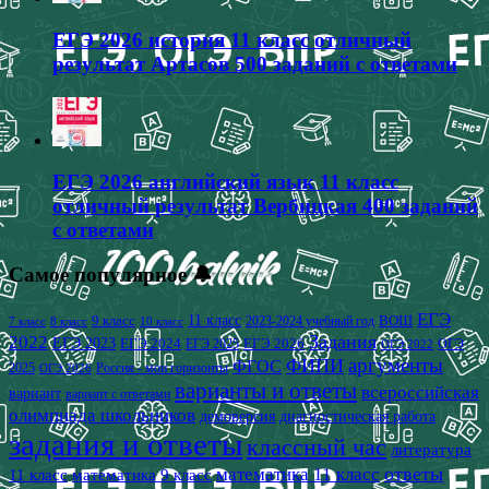
ЕГЭ 2026 история 11 класс отличный
результат Артасов 500 заданий с ответами
ЕГЭ 2026 английский язык 11 класс
отличный результат Вербицкая 400 заданий
с ответами
Самое популярное 🔔
ЕГЭ
9 класс
11 класс
2023-2024 учебный год
ВОШ
7 класс
8 класс
10 класс
2022
Задания
ЕГЭ 2023
ЕГЭ 2024
ЕГЭ 2026
ЕГЭ 2025
ОГЭ
ОГЭ 2022
аргументы
ФИПИ
ФГОС
2025
Россия - мои горизонты
ОГЭ 2026
варианты и ответы
всероссийская
вариант
вариант с ответами
олимпиада школьников
демоверсия
диагностическая работа
задания и ответы
классный час
литература
математика 11 класс
ответы
11 класс
математика 9 класс