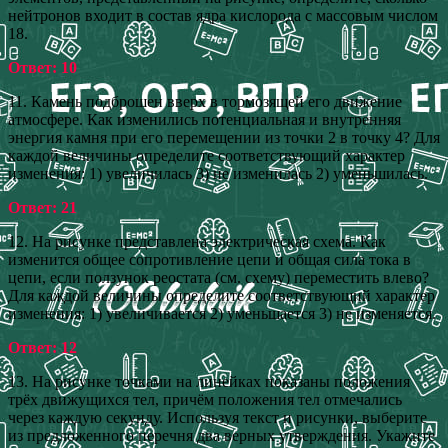
нейтронов входит в состав ядра кислорода с массовым числом
18.
Ответ: 10
11. Камень подброшен вверх в тормозящей его движение
атмосфере. Как изменились потенциальная и внутренняя
энергия камня при его перемещении из точки 2 в точку 4? Для
каждой величины определите соответствующий характер
изменения: 1) увеличилась 3) не изменилась 2) уменьшилась.
Ответ: 21
12. На рисунке представлена электрическая схема. Как
изменится общее сопротивление цепи и общая сила тока в
цепи, если ползунок реостата (см. схему) переместить влево?
Для каждой величины определите соответствующий характер
изменения: 1) увеличивается 2) уменьшается 3) не изменяется.
Ответ: 12
13. На рисунке точками на линейках показаны положения
трёх движущихся тел, причём положения тел отмечались
через каждую секунду. Используя текст и рисунки, выберите
из предложенного перечня два верных утверждения. Укажите