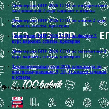
Демоверсия ВПР 2026 СПО по информатике
завершивший 2 курс вариант и ответы
Демоверсия ВПР 2026 СПО по химии 2 курс
вариант, ответы, критерии
Демоверсия ВПР 2026 СПО по физике 2
курс вариант, ответы, критерии
Демоверсия ВПР 2026 СПО по математике 2
курс вариант, ответы, критерии
Заключительный этап 2026 олимпиада по
программированию 9, 10, 11 класса задания
и ответы
📚 Сборники ЕГЭ и ОГЭ