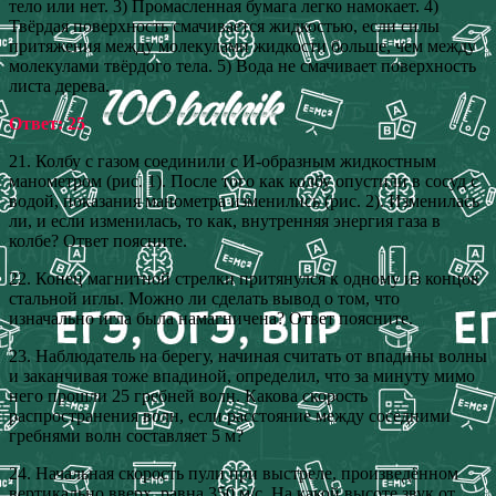
тело или нет. 3) Промасленная бумага легко намокает. 4)
Твёрдая поверхность смачивается жидкостью, если силы
притяжения между молекулами жидкости больше, чем между
молекулами твёрдого тела. 5) Вода не смачивает поверхность
листа дерева.
Ответ: 25
21. Колбу с газом соединили с И-образным жидкостным
манометром (рис. 1). После того как колбу опустили в сосуд с
водой, показания манометра изменились (рис. 2). Изменилась
ли, и если изменилась, то как, внутренняя энергия газа в
колбе? Ответ поясните.
22. Конец магнитной стрелки притянулся к одному из концов
стальной иглы. Можно ли сделать вывод о том, что
изначально игла была намагничена? Ответ поясните.
23. Наблюдатель на берегу, начиная считать от впадины волны
и заканчивая тоже впадиной, определил, что за минуту мимо
него прошли 25 гребней волн. Какова скорость
распространения волн, если расстояние между соседними
гребнями волн составляет 5 м?
24. Начальная скорость пули при выстреле, произведённом
вертикально вверх, равна 350 м/с. На какой высоте звук от