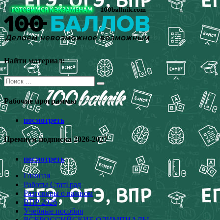
Перейти
к
содержимому
Найти материал:
Поиск
для:
Рабочие программы
посмотреть
Премиум подписка 2026-2027
посмотреть
Главная
Работы СтатГрад
Разговоры о важном
ВПР 2026
Учебные пособия
ВСЕРОССИЙСКИЕ ОЛИМПИАДЫ