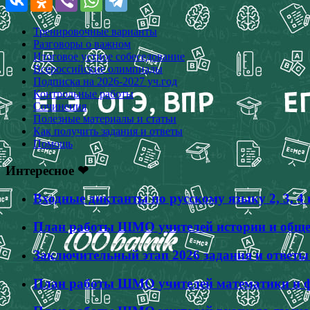
Тренировочные варианты
Разговоры о важном
Итоговое устное собеседование
Всероссийские олимпиады
Подписка на 2026-2027 уч.год
Контрольные работы
Сочинения
Полезные материалы и статьи
Как получить задания и ответы
Помощь
Интересное ❤
Входные диктанты по русскому языку 2, 3, 
План работы ШМО учителей истории и общес
Заключительный этап 2026 задания и ответ
План работы ШМО учителей математики и фи