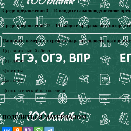
Среди предложений 3 – 14 найдите сложноподчинённое пре
Среди предложений 12 – 19 найдите предложение, которое 
Напишите номера тех средств выразительности, которые ис
1)сравнительный оборот
2)градация
3)эпитеты
4)антонимы
5)синтаксический параллелизм
ПОДЕЛИТЬСЯ МАТЕРИАЛОМ