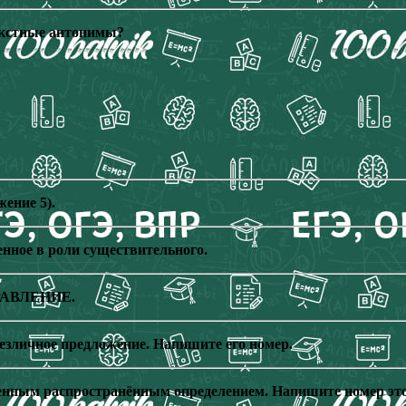
екстные антонимы?
ение 5).
енное в роли существительного.
ПРАВЛЕНИЕ.
безличное предложение. Напишите его номер.
бленным распространённым определением. Напишите номер эт