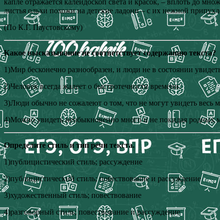
капле отражается калейдоскоп света и красок, – вплоть до мно
листья ольхи похожи на детские ладони – с их нежной припух
(По К.Г. Паустовскому)
Какое высказывание не соответствует содержанию текста?
1)Мир бесконечно разнообразен, и люди не в состоянии увидеть
2)Человек всегда жалеет о быстротечности времени.
3)Люди обычно не сожалеют о том, что не могут увидеть весь м
4)Можно увидеть необыкновенно много и не покидая родных м
Определите стиль и тип речи текста.
1)публицистический стиль; рассуждение
2)публицистический стиль; повествование и рассуждение
3)художественный стиль; повествование
4)разговорный стиль; повествование и рассуждение