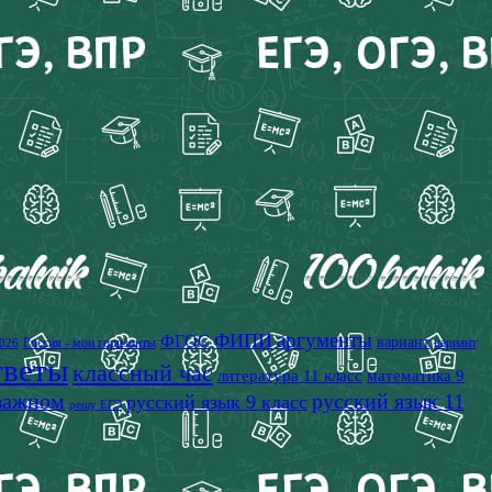
аргументы
ФИПИ
ФГОС
вариант
Россия - мои горизонты
вариант
026
тветы
классный час
литература 11 класс
математика 9
 важном
русский язык 11
русский язык 9 класс
решу ЕГЭ