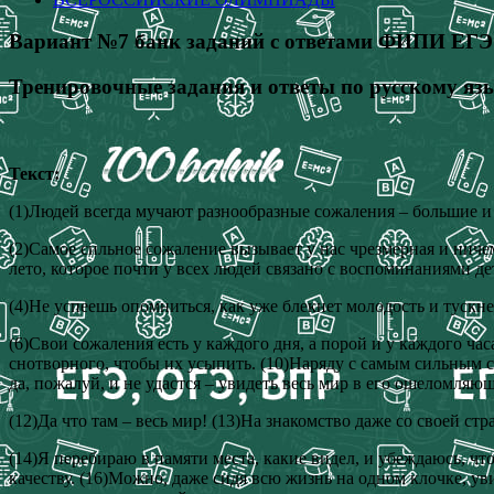
Вариант №7 банк заданий с ответами ФИПИ ЕГЭ 
Тренировочные задания и ответы по русскому я
Текст:
(1)Людей всегда мучают разнообразные сожаления – большие и
(2)Самое сильное сожаление вызывает у нас чрезмерная и ничем
лето, которое почти у всех людей связано с воспоминаниями де
(4)Не успеешь опомниться, как уже блекнет молодость и тускнею
(6)Свои сожаления есть у каждого дня, а порой и у каждого час
снотворного, чтобы их усыпить. (10)Наряду с самым сильным со
да, пожалуй, и не удастся – увидеть весь мир в его ошеломляю
(12)Да что там – весь мир! (13)На знакомство даже со своей стр
(14)Я перебираю в памяти места, какие видел, и убеждаюсь, что
качеству. (16)Можно, даже сидя всю жизнь на одном клочке, ув