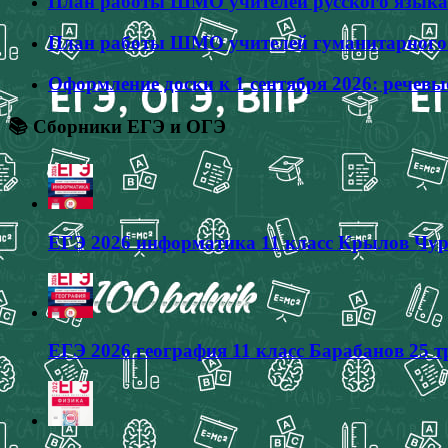
План работы ШМО учителей русского языка 
План работы ШМО учителей гуманитарного ц
Оформление доски к 1 сентября 2026: речевы
📚 Сборники ЕГЭ и ОГЭ
ЕГЭ 2026 информатика 11 класс Крылов Чур
ЕГЭ 2026 география 11 класс Барабанов 25 