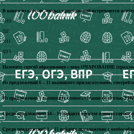
В каком из перечисленных предложений встречаются конт
1)10
2)2
3)11
4)15
Назовите способ образования слова ОЧАРОВАНИЕ (предлож
Из предложений 6 – 11 выпишите прилагательное, употребл
Из предложения 1 выпишите словосочетание со связью У
Среди предложений 14 – 19 найдите простое односоставное 
Среди предложений 1 – 11 найдите предложение с необосо