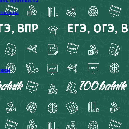
ний, протоколы
отоколы
тами