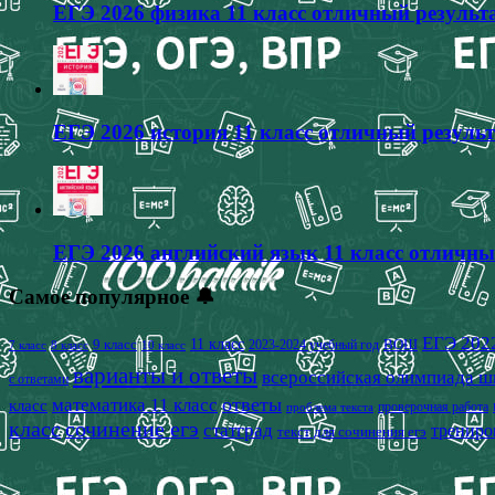
ЕГЭ 2026 физика 11 класс отличный результа
ЕГЭ 2026 история 11 класс отличный результ
ЕГЭ 2026 английский язык 11 класс отличны
Самое популярное 🔔
ЕГЭ 202
9 класс
11 класс
2023-2024 учебный год
ВОШ
7 класс
8 класс
10 класс
варианты и ответы
всероссийская олимпиада ш
с ответами
математика 11 класс
ответы
класс
проверочная работа
проблема текста
класс
сочинение егэ
статград
трениро
текст для сочинения егэ