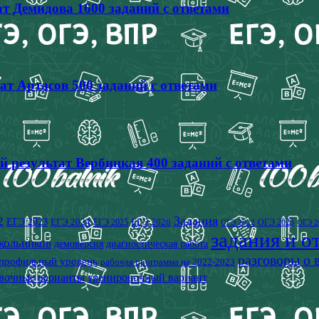
т Демидова 1600 заданий с ответами
ат Артасов 500 заданий с ответами
й результат Вербицкая 400 заданий с ответами
2
Задания
ЕГЭ 2023
ЕГЭ 2024
ЕГЭ 2026
ЕГЭ 2025
ОГЭ 2025
ОГЭ 2022
ОГЭ 2
задания и о
кольников
демоверсия
диагностическая работа
разговоры о
профильный уровень
рабочая программа на 2022-2023
вочные варианты
тренировочный вариант