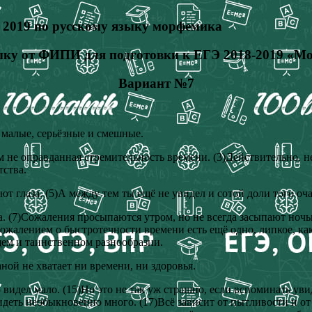
2019 по русскому языку морфемика
зыку от ФИПИ для подготовки к ЕГЭ 2018-2019 «М
Вариант №7
 малые, серьёзные и смешные.
 не оправданная стремительность времени. (3)Действительно, не
тства.
т глаза. (5)А между тем ты ещё не увидел и сотой доли того оча
а. (7)Сожаления просыпаются утром, но не всегда засыпают ночью
жалением о быстротечности времени есть ещё одно, липкое, как с
щем и таинственном разнообразии.
аной не хватает ни времени, ни здоровья.
 видел мало. (15)Но это не так уж страшно, если вспоминать уви
идеть необыкновенно много. (17)Всё зависит от пытливости и от 