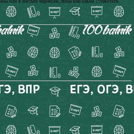
зины или в листьях черемухи, липы или ольхи. (19)Кстати,