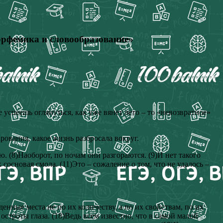
орфемика и словообразование»
 успеешь оглянуться, как уже вянет лето – то «невозвратное»
рования, какое жизнь разбросала вокруг.
. (8)Наоборот, по ночам они разгораются. (9)И нет такого
основая смола. (11)Это – сожаление о том, что не удалось –
денные места не по их количеству, а по их свойствам, по их
остроты глаза. (18)Ведь всем известно, что в самой малой