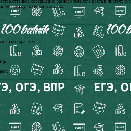
жества оттенков совершенно разного зелёного цвета в листьях бу
лостью между тоненьких жилок.
 всю его красоту.
ир.
ест.