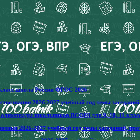
4 класс школа России ФГОС 2026
твознания 2026-2027 учебный год темы заседаний
ы олимпиады школьников ВСОШ для 9, 10, 11 клас
зики 2026-2027 учебный год темы заседаний, пр