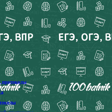
, протоколы
са
отоколы