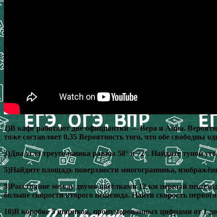
2)В кафе работают две официантки — Вера и Анна. Вероятнос
тоже составляет 0,35 Вероятность того, что обе свободны о
3)Два угла треугольника равны 58° и 72°. Найдите тупой уг
5)Найдите площадь поверхности многогранника, изображённ
8)Расстояние между двумя посёлками 12 км первый пешеход 
больше скорости второго пешехода. Найти скорость первого
10)В коробке 5 шариков, пронумерованных цифрами от 1 до