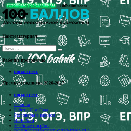
Перейти
к
содержимому
Найти материал:
Поиск
для:
Рабочие программы
посмотреть
Премиум подписка 2026-2027
посмотреть
Главная
Работы СтатГрад
Разговоры о важном
ВПР 2026
Учебные пособия
ВСЕРОССИЙСКИЕ ОЛИМПИАДЫ