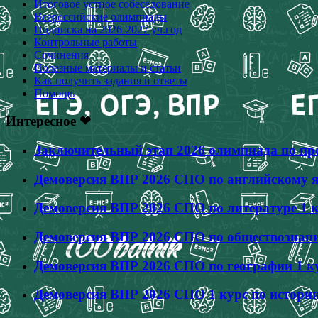
Итоговое устное собеседование
Всероссийские олимпиады
Подписка на 2026-2027 уч.год
Контрольные работы
Сочинения
Полезные материалы и статьи
Как получить задания и ответы
Помощь
Интересное ❤
Заключительный этап 2026 олимпиада по про
Демоверсия ВПР 2026 СПО по английскому яз
Демоверсия ВПР 2026 СПО по литературе 1 к
Демоверсия ВПР 2026 СПО по обществознанию
Демоверсия ВПР 2026 СПО по географии 1 ку
Демоверсия ВПР 2026 СПО 1 курс по истории