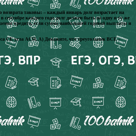
го возврата таковы: – каждый январь долг возрастает на
в сентябре каждого года долг должен быть на одну и ту же
ашения кредита, если сумма наибольшей годовой выплаты и
са СЕ угла ACН. А) Докажите, что треугольник ВСЕ –