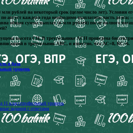
8 млн рублей на некоторый срок (целое число лет). Условия е
по август каждого года необходимо выплатить часть долга; – 
авна общая сумма выплат (в млн рублей) после полного пог
ей?
пущена высота CН. В треугольнике ACН проведена биссектри
 вписанной в треугольник АВС, и известно, что АС=8, ВС=6.
ль и база
льный уровень
а 11 класс
профильный уровень
чные задания с ответами