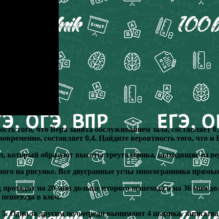
ть того, что Вера занята обслуживанием зала, составляет 0,
дновременно, составляет 0,4. Найдите вероятность того, что 
ол, который образуют высоты треугольника, выходящие из вер
ого на рисунке. Все двугранные углы многогранника прямые
проходит на 20 мин дольше второго пешехода и на 36 мин дол
 пешехода в км/ч.
 5. Один за другим по очереди вынимают 4 шарика, записыва