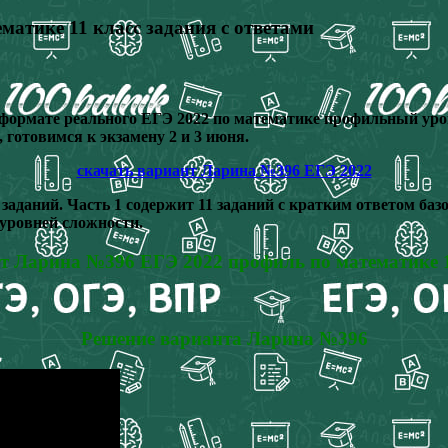
атике 11 класс задания с ответами
ормате реального ЕГЭ 2022 по математике профильный урове
, готовимся к экзамену 2 и 3 июня.
скачать вариант Ларина №396 ЕГЭ 2022
 заданий.
Часть 1 содержит 11 заданий с кратким ответом ба
уровней сложности.
т Ларина №396 ЕГЭ 2022 профиль по математике 1
Решение варианта Ларина №396