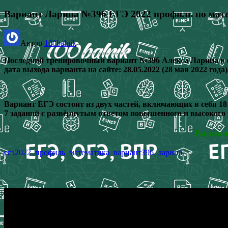
Вариант Ларина №396 ЕГЭ 2022 профиль по матем
Автор
100balnik
Последний тренировочный вариант №396 Алекса Ларина в ф
дата выхода варианта на сайте: 28.05.2022 (28 мая 2022 года)
Вариант ЕГЭ состоит из двух частей, включающих в себя 18
7 заданий с развёрнутым ответом повышенного и высокого 
Вариан
егэ2022_профиль_математика_вариант396_ларина