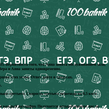
35. Вероятность того, что Анна занята обслуживанием зала,
и Вера и Анна заняты одновременно.
шин этих углов. Ответ дайте в градусах.
.
ьше третьего. Скорость третьего пешехода на 0,5 км/ч
я каждый раз цифру. Получается четырёхзначное число.