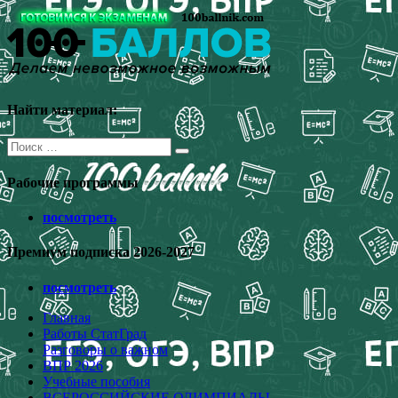
Перейти
к
содержимому
Найти материал:
Поиск
для:
Рабочие программы
посмотреть
Премиум подписка 2026-2027
посмотреть
Главная
Работы СтатГрад
Разговоры о важном
ВПР 2026
Учебные пособия
ВСЕРОССИЙСКИЕ ОЛИМПИАДЫ