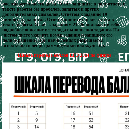
последовательность цифр. Ответ запишите в поле ответа в
тексте работы без пробелов, запятых и других
дополнительных символов. Ответом к заданию 19
являются два числа. Ответ запишите в поле ответа в
тексте работы. Ответ к заданиям 21–26 включает в себя
подробное описание всего хода выполнения задания. На
чистом листе укажите номер задания и запишите его
полное решение. При вычислениях разрешается
использовать непрограммируемый калькулятор.
Шкала перевода баллов ЕГЭ 2024 по физике