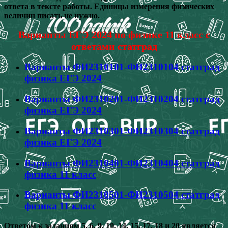
ответа в тексте работы. Единицы измерения физических
величин писать не нужно.
Варианты ЕГЭ 2024 по физике 11 класс с
ответами статград
Варианты ФИ2310101-ФИ2310104 статград
физика ЕГЭ 2024
Варианты ФИ2310201-ФИ2310204 статград
физика ЕГЭ 2024
Варианты ФИ2310301-ФИ2310304 статград
физика ЕГЭ 2024
Варианты ФИ2310401-ФИ2310404 статград
физика 11 класс
Варианты ФИ2310501-ФИ2310504 статград
физика 11 класс
Ответом к заданиям 5, 6, 9, 10, 14, 15, 17, 18 и 20 является