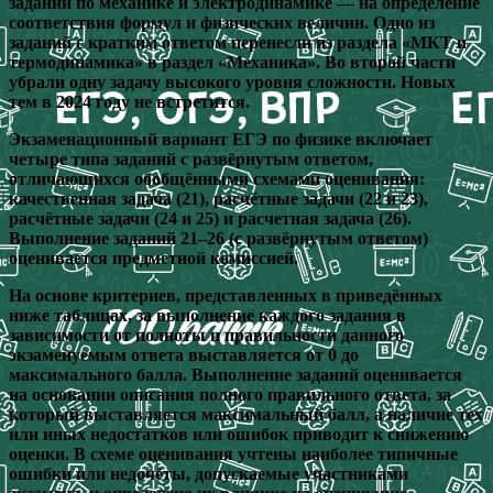
заданий по механике и электродинамике — на определение
соответствия формул и физических величин. Одно из
заданий с кратким ответом перенесли из раздела «МКТ и
термодинамика» в раздел «Механика». Во второй части
убрали одну задачу высокого уровня сложности. Новых
тем в 2024 году не встретится.
Экзаменационный вариант ЕГЭ по физике включает
четыре типа заданий с развёрнутым ответом,
отличающихся обобщёнными схемами оценивания:
качественная задача (21), расчётные задачи (22 и 23),
расчётные задачи (24 и 25) и расчетная задача (26).
Выполнение заданий 21–26 (с развёрнутым ответом)
оценивается предметной комиссией.
На основе критериев, представленных в приведённых
ниже таблицах, за выполнение каждого задания в
зависимости от полноты и правильности данного
экзаменуемым ответа выставляется от 0 до
максимального балла. Выполнение заданий оценивается
на основании описания полного правильного ответа, за
который выставляется максимальный балл, а наличие тех
или иных недостатков или ошибок приводит к снижению
оценки. В схеме оценивания учтены наиболее типичные
ошибки или недочёты, допускаемые участниками