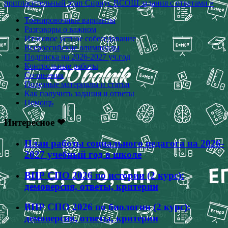
пригласительный этап Сириус ВСОШ задания с ответами »
Тренировочные варианты
Разговоры о важном
Итоговое устное собеседование
Всероссийские олимпиады
Подписка на 2026-2027 уч.год
Контрольные работы
Сочинения
Полезные материалы и статьи
Как получить задания и ответы
Помощь
Интересное ❤
План работы социального педагога на 2026-
2027 учебный год в школе
ВПР СПО 2026 по истории (2 курс):
демоверсия, ответы, критерии
ВПР СПО 2026 по биологии (2 курс):
демоверсия, ответы, критерии