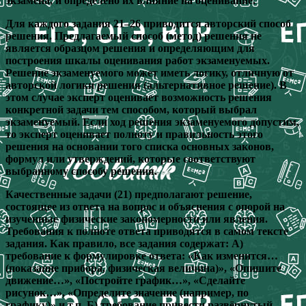
экзамена, и определено их влияние на оценивание.
Для каждого задания 21–26 приводится авторский способ
решения. Предлагаемый способ (метод) решения не
является образцом решения и определяющим для
построения шкалы оценивания работ экзаменуемых.
Решение экзаменуемого может иметь логику, отличную от
авторской логики решения (альтернативное решение). В
этом случае эксперт оценивает возможность решения
конкретной задачи тем способом, который выбрал
экзаменуемый. Если ход решения экзаменуемого допустим,
то эксперт оценивает полноту и правильность этого
решения на основании того списка основных законов,
формул или утверждений, которые соответствуют
выбранному способу решения.
Качественные задачи (21) предполагают решение,
состоящее из ответа на вопрос и объяснения с опорой на
изученные физические закономерности или явления.
Требования к полноте ответа приводятся в самом тексте
задания. Как правило, все задания содержат: А)
требование к формулировке ответа: «Как изменится…
(показание прибора, физическая величина)», «Опишите
движение…», «Постройте график…», «Сделайте
рисунок…», «Определите значение (например, по
графику)» и т.п. Б) требование привести развёрнутый