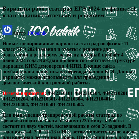
Варианты работ статград ЕГЭ 2024 по физике 11
класс задания с ответами и решением
Автор
100balnik
Новые тренировочные варианты статград по физике 11
класс ЕГЭ 2024 задания и ответы с решение для
подготовки к реальному экзамену, который пройдёт 4
июня 2024 года. Каждый пробник соответствует структуре
варианта КИМ демоверсии ФИПИ. В конце сайта
опубликована новая шкала перевода баллов ЕГЭ. Данные
варианты можно использовать для проведения
диагностической контрольной работы.
Номера вариантов:
ФИ2310101-ФИ2310104, ФИ2310201-
ФИ2310204, ФИ2310301-ФИ2310304, ФИ2310401-
ФИ2310404, ФИ2310501-ФИ2310504.
Для выполнения тренировочной работы статград по
физике отводится 3 часа 55 минут (235 минут). Работа
состоит из двух частей, включающих в себя 26 заданий. В
заданиях 1–4, 7, 8, 11–13 и 16 ответом является целое число
или конечная десятичная дробь. Ответ запишите в поле