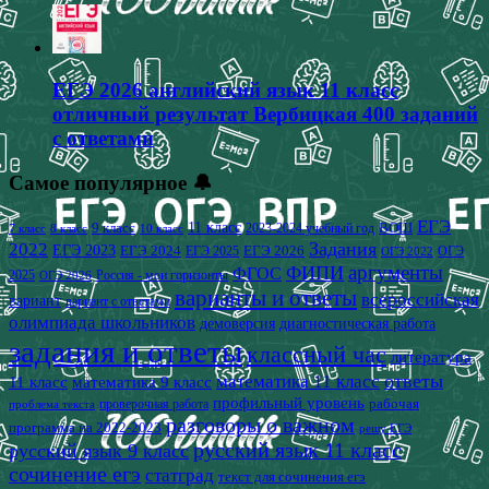
ЕГЭ 2026 английский язык 11 класс
отличный результат Вербицкая 400 заданий
с ответами
Самое популярное 🔔
ЕГЭ
9 класс
11 класс
2023-2024 учебный год
ВОШ
7 класс
8 класс
10 класс
2022
Задания
ЕГЭ 2023
ЕГЭ 2024
ЕГЭ 2026
ЕГЭ 2025
ОГЭ
ОГЭ 2022
аргументы
ФИПИ
ФГОС
2025
Россия - мои горизонты
ОГЭ 2026
варианты и ответы
всероссийская
вариант
вариант с ответами
олимпиада школьников
демоверсия
диагностическая работа
задания и ответы
классный час
литература
математика 11 класс
ответы
11 класс
математика 9 класс
профильный уровень
рабочая
проверочная работа
проблема текста
разговоры о важном
программа на 2022-2023
решу ЕГЭ
русский язык 11 класс
русский язык 9 класс
сочинение егэ
статград
текст для сочинения егэ