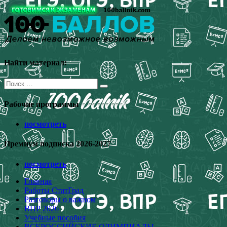
Перейти
к
содержимому
Найти материал:
Поиск
для:
Рабочие программы
посмотреть
Премиум подписка 2026-2027
посмотреть
Главная
Работы СтатГрад
Разговоры о важном
ВПР 2026
Учебные пособия
ВСЕРОССИЙСКИЕ ОЛИМПИАДЫ