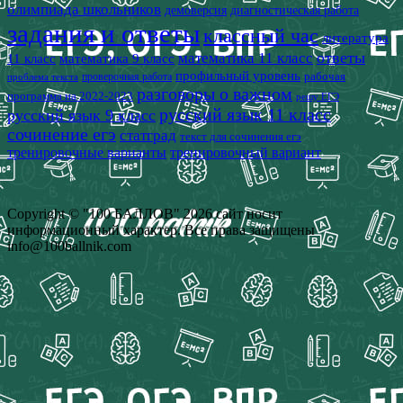
олимпиада школьников
демоверсия
диагностическая работа
задания и ответы
классный час
литература
математика 11 класс
ответы
11 класс
математика 9 класс
профильный уровень
рабочая
проверочная работа
проблема текста
разговоры о важном
программа на 2022-2023
решу ЕГЭ
русский язык 11 класс
русский язык 9 класс
сочинение егэ
статград
текст для сочинения егэ
тренировочные варианты
тренировочный вариант
Copyright © "100 БАЛЛОВ" 2026 сайт носит
информационный характер. Все права защищены
info@100ballnik.com