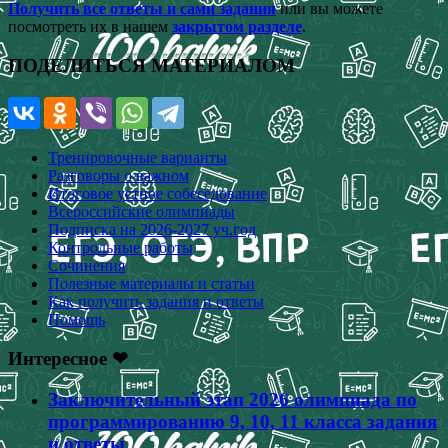
Получить все ответы и сами задания
или вы можете
посмотреть их в нашем
закрытом разделе
.
ПОДЕЛИТЬСЯ МАТЕРИАЛОМ
Тренировочные варианты
Разговоры о важном
Итоговое устное собеседование
Всероссийские олимпиады
Подписка на 2026-2027 уч.год
Контрольные работы
Сочинения
Полезные материалы и статьи
Как получить задания и ответы
Помощь
Интересное ❤
Заключительный этап 2026 олимпиада по
программированию 9, 10, 11 класса задания
и ответы