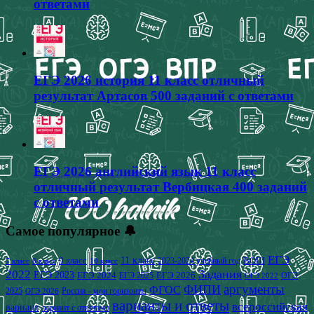
ответами
ЕГЭ 2026 история 11 класс отличный
результат Артасов 500 заданий с ответами
ЕГЭ 2026 английский язык 11 класс
отличный результат Вербицкая 400 заданий
с ответами
Самое популярное 🔔
ЕГЭ
9 класс
11 класс
2023-2024 учебный год
ВОШ
7 класс
8 класс
10 класс
2022
Задания
ЕГЭ 2023
ЕГЭ 2024
ЕГЭ 2026
ЕГЭ 2025
ОГЭ
ОГЭ 2022
аргументы
ФИПИ
ФГОС
2025
Россия - мои горизонты
ОГЭ 2026
варианты и ответы
всероссийская
вариант
вариант с ответами