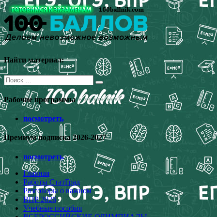
Перейти
к
содержимому
Найти материал:
Поиск
для:
Рабочие программы
посмотреть
Премиум подписка 2026-2027
посмотреть
Главная
Работы СтатГрад
Разговоры о важном
ВПР 2026
Учебные пособия
ВСЕРОССИЙСКИЕ ОЛИМПИАДЫ