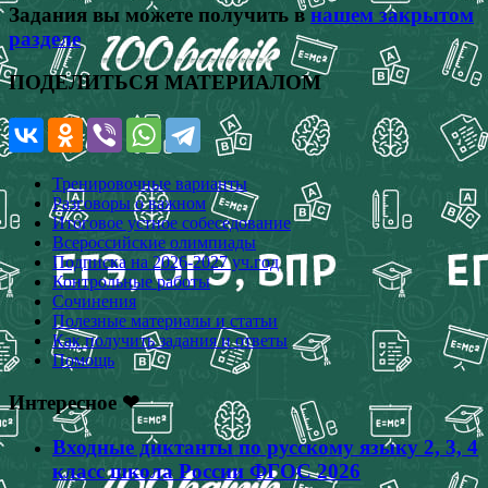
Задания вы можете получить в
нашем закрытом
разделе
ПОДЕЛИТЬСЯ МАТЕРИАЛОМ
Тренировочные варианты
Разговоры о важном
Итоговое устное собеседование
Всероссийские олимпиады
Подписка на 2026-2027 уч.год
Контрольные работы
Сочинения
Полезные материалы и статьи
Как получить задания и ответы
Помощь
Интересное ❤
Входные диктанты по русскому языку 2, 3, 4
класс школа России ФГОС 2026