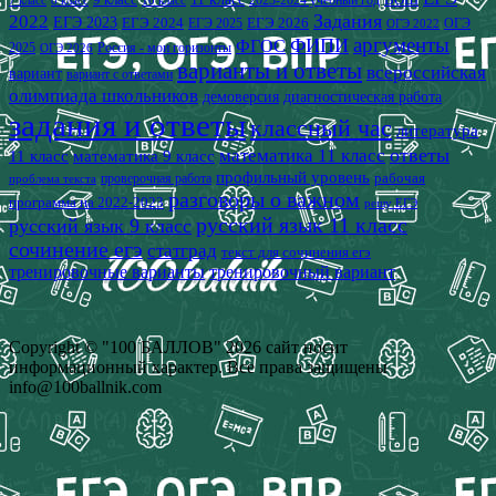
2023-2024 учебный год
ВОШ
7 класс
8 класс
10 класс
2022
Задания
ЕГЭ 2023
ЕГЭ 2024
ЕГЭ 2026
ЕГЭ 2025
ОГЭ
ОГЭ 2022
аргументы
ФИПИ
ФГОС
2025
Россия - мои горизонты
ОГЭ 2026
варианты и ответы
всероссийская
вариант
вариант с ответами
олимпиада школьников
демоверсия
диагностическая работа
задания и ответы
классный час
литература
математика 11 класс
ответы
11 класс
математика 9 класс
профильный уровень
рабочая
проверочная работа
проблема текста
разговоры о важном
программа на 2022-2023
решу ЕГЭ
русский язык 11 класс
русский язык 9 класс
сочинение егэ
статград
текст для сочинения егэ
тренировочные варианты
тренировочный вариант
Copyright © "100 БАЛЛОВ" 2026 сайт носит
информационный характер. Все права защищены
info@100ballnik.com