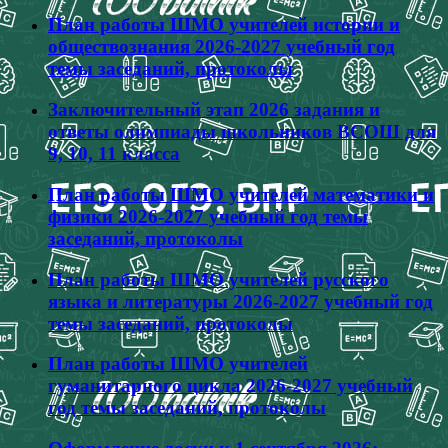
План работы ШМО учителей истории и
обществознания 2026-2027 учебный год
темы заседаний, протоколы
Заключительный этап 2026 задания и
ответы олимпиады школьников ВСОШ для
9, 10, 11 класса
План работы ШМО учителей математики и
физики 2026-2027 учебный год темы
заседаний, протоколы
План работы ШМО учителей русского
языка и литературы 2026-2027 учебный год
темы заседаний, протоколы
План работы ШМО учителей
гуманитарного цикла 2026-2027 учебный
год темы заседаний, протоколы