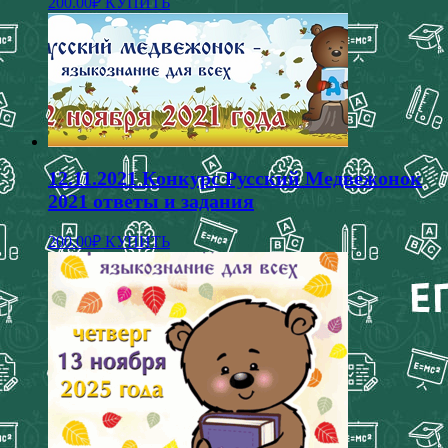
200.00
₽
КУПИТЬ
товар
имеет
несколько
вариаций.
Опции
можно
выбрать
на
странице
12.11.2021 Конкурс Русский Медвежонок
товара.
2021 ответы и задания
Этот
200.00
₽
КУПИТЬ
товар
имеет
несколько
вариаций.
Опции
можно
выбрать
на
странице
товара.