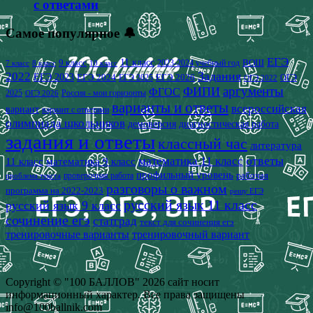
с ответами
Самое популярное 🔔
ЕГЭ
9 класс
11 класс
2023-2024 учебный год
ВОШ
7 класс
8 класс
10 класс
2022
Задания
ЕГЭ 2023
ЕГЭ 2024
ЕГЭ 2026
ЕГЭ 2025
ОГЭ
ОГЭ 2022
аргументы
ФИПИ
ФГОС
2025
Россия - мои горизонты
ОГЭ 2026
варианты и ответы
всероссийская
вариант
вариант с ответами
олимпиада школьников
демоверсия
диагностическая работа
задания и ответы
классный час
литература
математика 11 класс
ответы
11 класс
математика 9 класс
профильный уровень
рабочая
проверочная работа
проблема текста
разговоры о важном
программа на 2022-2023
решу ЕГЭ
русский язык 11 класс
русский язык 9 класс
сочинение егэ
статград
текст для сочинения егэ
тренировочные варианты
тренировочный вариант
Copyright © "100 БАЛЛОВ" 2026 сайт носит
информационный характер. Все права защищены
info@100ballnik.com