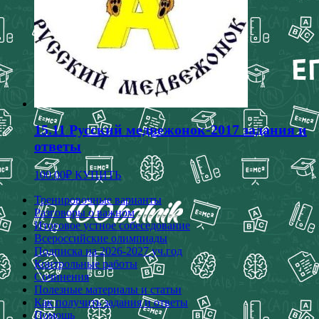
товара.
15.11 Русский медвежонок-2017 задания и
ответы
100.00
₽
КУПИТЬ
Тренировочные варианты
Разговоры о важном
Итоговое устное собеседование
Всероссийские олимпиады
Подписка на 2026-2027 уч.год
Контрольные работы
Сочинения
Полезные материалы и статьи
Как получить задания и ответы
Помощь