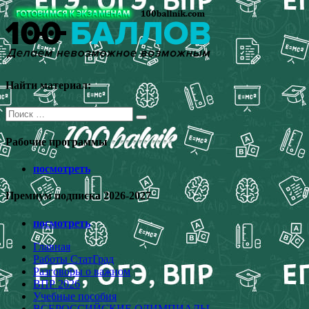
Перейти
к
содержимому
Найти материал:
Поиск
для:
Рабочие программы
посмотреть
Премиум подписка 2026-2027
посмотреть
Главная
Работы СтатГрад
Разговоры о важном
ВПР 2026
Учебные пособия
ВСЕРОССИЙСКИЕ ОЛИМПИАДЫ