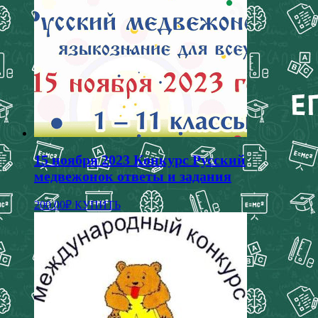
товар
имеет
несколько
вариаций.
Опции
можно
выбрать
на
странице
товара.
15 ноября 2023 Конкурс Русский
медвежонок ответы и задания
Этот
200.00
₽
КУПИТЬ
товар
имеет
несколько
вариаций.
Опции
можно
выбрать
на
странице