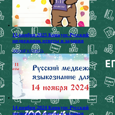
13 ноября 2025 Конкурс Русский
медвежонок ответы и задания
Этот
300.00
₽
КУПИТЬ
товар
имеет
несколько
вариаций.
Опции
можно
выбрать
на
странице
товара.
14 ноября 2024 Конкурс Русский
медвежонок ответы и задания