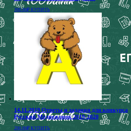
Этот
300.00
₽
КУПИТЬ
товар
имеет
несколько
вариаций.
Опции
можно
выбрать
на
странице
товара.
14.11.2019 Ответы и задания для конкурса
Русский Медвежонок 2019-2020
Этот
200.00
₽
КУПИТЬ