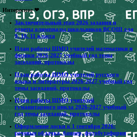
Интересное ❤
Заключительный этап 2026 задания и
ответы олимпиады школьников ВСОШ для
9, 10, 11 класса
План работы ШМО учителей математики и
физики 2026-2027 учебный год темы
заседаний, протоколы
План работы ШМО учителей русского
языка и литературы 2026-2027 учебный год
темы заседаний, протоколы
План работы ШМО учителей
гуманитарного цикла 2026-2027 учебный
год темы заседаний, протоколы
Оформление доски к 1 сентября 2026:
речевые облачка, баннер, фотобутафория