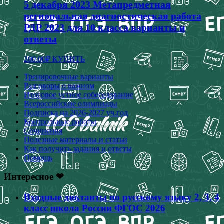
5 декабря 2023 Метапредметная
региональная диагностическая работа
РДР 2023 для 10 класса варианты и
ответы
200.00
₽
КУПИТЬ
Тренировочные варианты
Разговоры о важном
Итоговое устное собеседование
Всероссийские олимпиады
Подписка на 2026-2027 уч.год
Контрольные работы
Сочинения
Полезные материалы и статьи
Как получить задания и ответы
Помощь
Интересное ❤
Входные диктанты по русскому языку 2, 3, 4
класс школа России ФГОС 2026