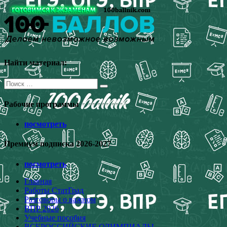
Перейти
к
содержимому
Найти материал:
Поиск
для:
Рабочие программы
посмотреть
Премиум подписка 2026-2027
посмотреть
Главная
Работы СтатГрад
Разговоры о важном
ВПР 2026
Учебные пособия
ВСЕРОССИЙСКИЕ ОЛИМПИАДЫ