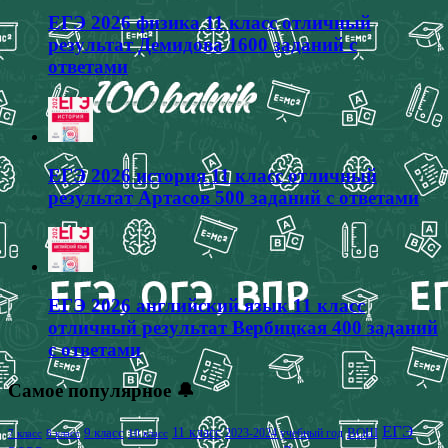
ЕГЭ 2026 физика 11 класс отличный
результат Демидова 1600 заданий с
ответами
ЕГЭ 2026 история 11 класс отличный
результат Артасов 500 заданий с ответами
ЕГЭ 2026 английский язык 11 класс
отличный результат Вербицкая 400 заданий
с ответами
Самое популярное 🔔
ЕГЭ
9 класс
11 класс
2023-2024 учебный год
ВОШ
7 класс
8 класс
10 класс