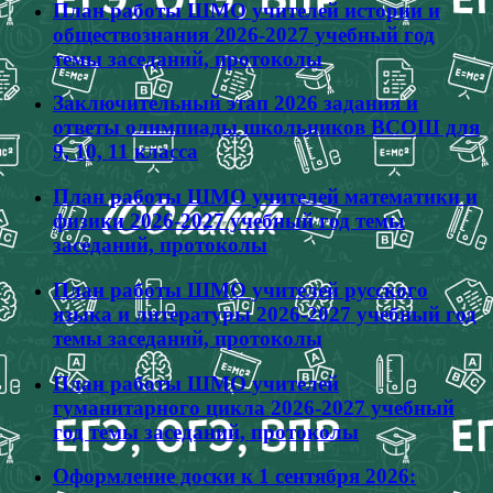
План работы ШМО учителей истории и
обществознания 2026-2027 учебный год
темы заседаний, протоколы
Заключительный этап 2026 задания и
ответы олимпиады школьников ВСОШ для
9, 10, 11 класса
План работы ШМО учителей математики и
физики 2026-2027 учебный год темы
заседаний, протоколы
План работы ШМО учителей русского
языка и литературы 2026-2027 учебный год
темы заседаний, протоколы
План работы ШМО учителей
гуманитарного цикла 2026-2027 учебный
год темы заседаний, протоколы
Оформление доски к 1 сентября 2026: