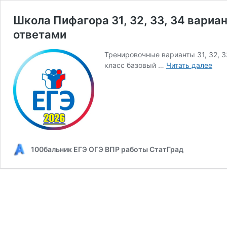
Школа Пифагора 31, 32, 33, 34 вариан
ответами
Тренировочные варианты 31, 32, 3
Шко
класс базовый …
Читать далее
Пиф
31,
32,
33,
34
вар
ЕГЭ
100бальник ЕГЭ ОГЭ ВПР работы СтатГрад
202
баз
по
мат
11
кла
с
отв