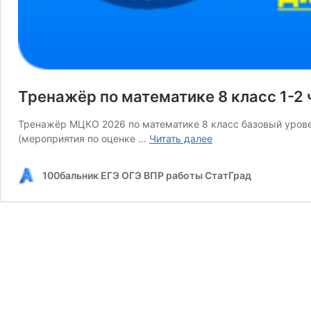
Тренажёр по математике 8 класс 1-2
Тренажёр МЦКО 2026 по математике 8 класс базовый уровен
Тренажёр
(мероприятия по оценке …
Читать далее
по
математике
100бальник ЕГЭ ОГЭ ВПР работы СтатГрад
8
класс
1-
2
часть
МЦКО
2026
МОКО
задания