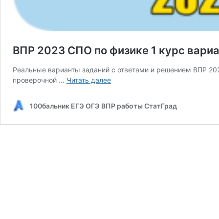
ВПР 2023 СПО по физике 1 курс вариа
Реальные варианты заданий с ответами и решением ВПР 202
ВПР
проверочной …
Читать далее
2023
СПО
100бальник ЕГЭ ОГЭ ВПР работы СтатГрад
по
физике
1
курс
варианты
заданий
и
ответы