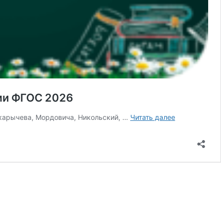
ами ФГОС 2026
Алгебра
акарычева, Мордовича, Никольский, …
Читать далее
и
геометрия
8
класс
входная
контрольная
работа
варианты
с
ответами